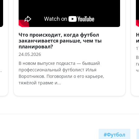
Что происходит, когда футбол
Н
заканчивается раньше, чем ты
и
планировал?
1
24.05.2026
В
В новом выпуске подкаста — бывший
г
профессиональный футболист Илья
.
ч
Воротников. Поговорили о его карьере,
тяжёлой травме и...
#Футбол