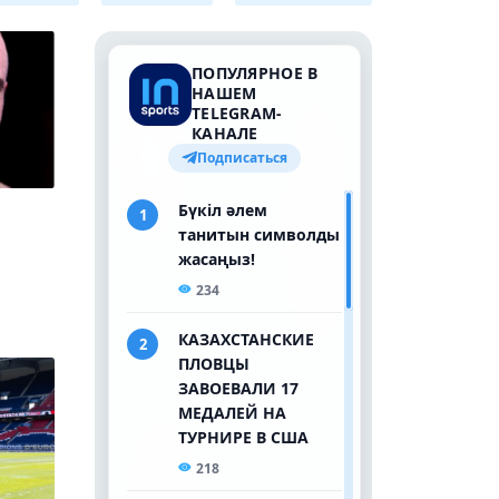
фиджитал-баскетболе на
GOTF-2026 завершилось
сенсацией
Два казахстанца сыграют
21:36
в финалах квалификации
World Tennis в Астане
"Кайрат" в плей-офф
20:21
квалификации ЛЧ может
встретиться с АЕК
Леннокс Льюис ставит на
19:00
Фьюри в бою с Джошуа
"Снежные Барсы"
17:27
стартовали на G-Drive в
Омске с поражения
"Семей" подписал двух
15:25
экс-лидеров "Кайрата"