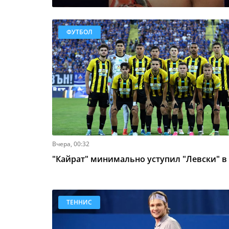
ФУТБОЛ
Вчера, 00:32
"Кайрат" минимально уступил "Левски" в
ТЕННИС