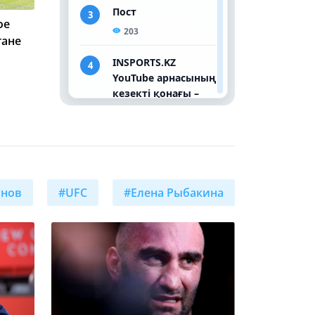
ое
В Астане юные
10:21
парапловцы поборются
тане
за победу на турнире
Samruk Alaman
Перспективный грек
08:00
стал стажером XDS
Astana Team
Перспективный грек стал
23:15
стажером XDS Astana
Team
онов
#UFC
#Елена Рыбакина
"Астана" сохранила за
21:25
собой третью строчку
КПЛ
Семь казахстанок
20:28
прошли старт
квалификации World