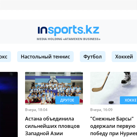
MEDIA HOLDING «ATAMEKЕN BUSINESS»
окс
Настольный теннис
Футбол
Хоккей
ДРУГОЕ
ХОКК
Вчера, 18:04
Вчера, 16:09
Астана объединила
"Снежные Барсы"
сильнейших пловцов
одержали первую
Западной Азии
победу при Нурие