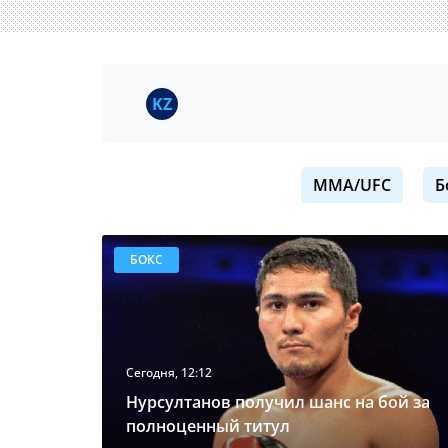
KZ
MMA/UFC
Б
БОКС
Сегодня, 12:12
Нурсултанов получил шанс на бой за
полноценный титул