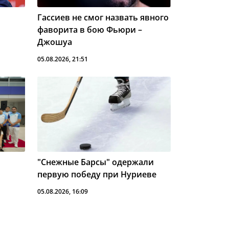
Tennis в Астане
Эвенепул стал
11:58
Гассиев не смог назвать явного
рекордсменом Классики
фаворита в бою Фьюри –
Сан-Себастьяна
Джошуа
05.08.2026, 21:51
Черевченко
11:21
прокомментировал
дебют в "Актобе"
"Астана" завершила
08:05
борьбу на уровне
четвертьфинала GOTF
2026
Куламбаева выиграла
08:02
"Снежные Барсы" одержали
41 титул в парах в
карьере
первую победу при Нуриеве
05.08.2026, 16:09
МХЛ учла интересы
21:42
молодежной сборной
Казахстана