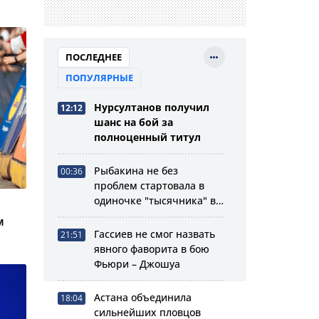
ПОСЛЕДНЕЕ
ПОПУЛЯРНЫЕ
Нурсултанов получил
12:12
шанс на бой за
полноценный титул
Рыбакина не без
00:36
проблем стартовала в
одиночке "тысячника" в
Торонто
м
Гассиев не смог назвать
21:51
явного фаворита в бою
Фьюри – Джошуа
Астана объединила
18:04
сильнейших пловцов