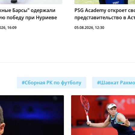
жные Барсы" одержали
PSG Academy откроет св
ую победу при Нуриеве
представительство в Ас
026, 16:09
05.08.2026, 12:30
#Сборная РК по футболу
#Шавкат Рахм