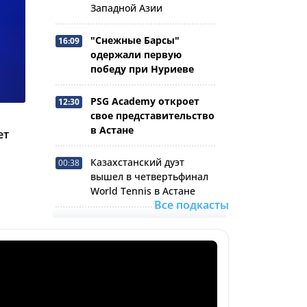
Западной Азии
"Снежные Барсы"
16:09
одержали первую
победу при Нуриеве
PSG Academy откроет
12:30
свое представительство
в Астане
ет
Казахстанский дуэт
00:38
вышел в четвертьфинал
World Tennis в Астане
Все подкасты
"Кайрат" минимально
00:32
уступил "Левски" в ЛЧ
Гонщик XDS Astana Team
21:34
поднялся на подиум
второго этапа Тура