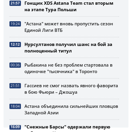
Гонщик XDS Astana Team стал вторым
21:57
на этапе Тура Польши
"Астана" может вновь пропустить сезон
19:24
Единой Лиги ВТБ
Нурсултанов получил шанс на бой за
12:12
полноценный титул
Рыбакина не без проблем стартовала в
00:36
одиночке "тысячника" в Торонто
Гассиев не смог назвать явного фаворита
21:51
в бою Фьюри – Джошуа
Астана объединила сильнейших пловцов
18:04
Западной Азии
"Снежные Барсы" одержали первую
16:09