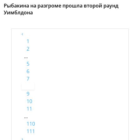
Рыбакина на разгроме прошла второй раунд
Уимблдона
‹
1
2
...
5
6
7
8
9
10
11
...
110
111
›