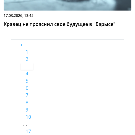
17.03.2026, 13:45
Кравец не прояснил свое будущее в "Барысе"
‹
1
2
3
4
5
6
7
8
9
10
...
17