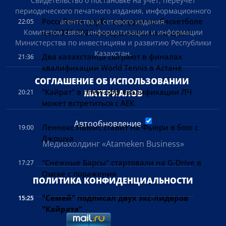
Свидетельство о постановке на учет, переучет
периодического печатного издания, информационного
Российское дерби в фиджитал-баскетболе
агентства и сетевого издания.
22:05
на GOTF-2026 завершилось сенсацией
Комитетом связи, информатизации и информации
Министерства по инвестициям и развитию Республики
Казахстан.
Два казахстанца сыграют в финалах
21:36
квалификации World Tennis в Астане
СОГЛАШЕНИЕ ОБ ИСПОЛЬЗОВАНИИ 
"Кайрат" в плей-офф квалификации ЛЧ
20:21
МАТЕРИАЛОВ
может встретиться с АЕК
Автообновление
Леннокс Льюис ставит на Фьюри в бою с
19:00
Джошуа
Медиахолдинг «Atameken Business»
"Снежные Барсы" стартовали на G-Drive в
17:27
Омске с поражения
ПОЛИТИКА КОНФИДЕНЦИАЛЬНОСТИ
"Семей" подписал двух экс-лидеров
15:25
"Кайрата"