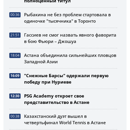
полноценный титул
Рыбакина не без проблем стартовала в
00:36
одиночке "тысячника" в Торонто
Гассиев не смог назвать явного фаворита
21:51
в бою Фьюри – Джошуа
Астана объединила сильнейших пловцов
18:04
Западной Азии
"Снежные Барсы" одержали первую
16:09
победу при Нуриеве
PSG Academy откроет свое
12:30
представительство в Астане
Казахстанский дуэт вышел в
00:38
четвертьфинал World Tennis в Астане