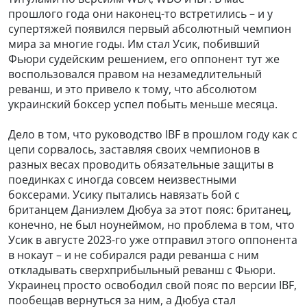
прошлого года они наконец-то встретились – и у
супертяжей появился первый абсолютный чемпион
мира за многие годы. Им стал Усик, побивший
Фьюри судейским решением, его оппонент тут же
воспользовался правом на незамедлительный
реванш, и это привело к тому, что абсолютом
украинский боксер успел побыть меньше месяца.
Дело в том, что руководство IBF в прошлом году как с
цепи сорвалось, заставляя своих чемпионов в
разных весах проводить обязательные защиты в
поединках с иногда совсем неизвестными
боксерами. Усику пытались навязать бой с
британцем Даниэлем Дюбуа за этот пояс: британец,
конечно, не был ноунеймом, но проблема в том, что
Усик в августе 2023-го уже отправил этого оппонента
в нокаут – и не собирался ради реванша с ним
откладывать сверхприбыльный реванш с Фьюри.
Украинец просто освободил свой пояс по версии IBF,
пообещав вернуться за ним, а Дюбуа стал