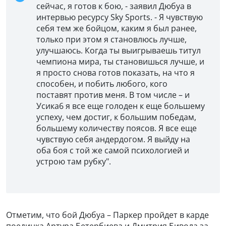
сейчас, я готов к бою, - заявил Дюбуа в
интервью ресурсу Sky Sports. - Я чувствую
себя тем же бойцом, каким я был ранее,
только при этом я становлюсь лучше,
улучшаюсь. Когда ты выигрываешь титул
чемпиона мира, ты становишься лучше, и
я просто снова готов показать, на что я
способен, и побить любого, кого
поставят против меня. В том числе – и
Усика6 я все еще голоден к еще большему
успеху, чем достиг, к большим победам,
большему количеству поясов. Я все еще
чувствую себя андердогом. Я выйду на
оба боя с той же самой психологией и
устрою там рубку".
Отметим, что бой Дюбуа – Паркер пройдет в карде
поединка Артура Бетербиева и Дмитрия Бивола за