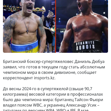
Британский боксер-супертяжеловес Даниэль Дюбуа
заявил, что готов в текущем году стать абсолютным
чемпионом мира в своем дивизионе, сообщает
корреспондент insports.kz.
До весны 2024-го в супертяжелой (свыше 90,7
килограмма) весовой категории в профессионалах
было два чемпиона мира: британец Тайсон Фьюри
владел поясом WBC, а украинец Александр Усик –
титулами по версиям WBA, WBO и IBF. В мае