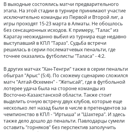
В выходные состоялись матчи предварительного
этапа. На этой стадии в турнире принимают участие
исключительно команды из Первой и Второй лиг, а
игры проходят 15-23 марта в Алматы. Не обошлось
без сенсационных исходов. К примеру, "Талас" из
Каратау неожиданно выбил из турнира еще недавно
выступавший в КПЛ "Тараз". Судьба встречи
решилась в серии послематчевых пенальти, где
точнее оказались футболисты "Таласа" - 4:2.
В других матчах "Хан-Тенгри" также в серии пенальти
обыграл "Арыс" (5:4). По схожему сценарию сложился
матч "Алтай-Өскемен" - "Жетысай", где в футбольной
лотерее удача была на стороне команды из
Восточно-Казахстанской области. Также стоит
выделить очную встречу двух клубов, которые еще
несколько лет назад были в числе в претендентов за
чемпионство в КПЛ - "Иртыша" и "Шахтера". И здесь
также дело дошло до пенальти. Павлодарцы сумели
оставить "горняков" без перспектив заполучить