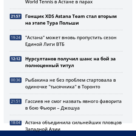
World Tennis в Астане в парах
Гонщик XDS Astana Team стал вторым
21:57
на этапе Тура Польши
"Астана" может вновь пропустить сезон
19:24
Единой Лиги ВТБ
Нурсултанов получил шанс на бой за
12:12
полноценный титул
Рыбакина не без проблем стартовала в
00:36
одиночке "тысячника" в Торонто
Гассиев не смог назвать явного фаворита
21:51
в бою Фьюри – Джошуа
Астана объединила сильнейших пловцов
18:04
Западной Азии