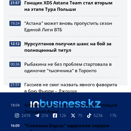
Гонщик XDS Astana Team стал вторым
21:57
на этапе Тура Польши
"Астана" может вновь пропустить сезон
19:24
Единой Лиги ВТБ
Нурсултанов получил шанс на бой за
12:12
полноценный титул
Рыбакина не без проблем стартовала в
00:36
одиночке "тысячника" в Торонто
Гассиев не смог назвать явного фаворита
21:51
в бою Фьюри – Джошуа
Астана объединила сильнейших пловцов
18:04
Западной Азии
247k
21k
12k
75
523k
17k
"Снежные Барсы" одержали первую
16:09