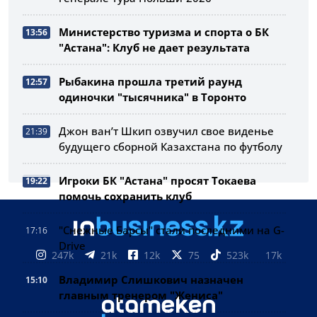
Министерство туризма и спорта о БК
13:56
"Астана": Клуб не дает результата
Рыбакина прошла третий раунд
12:57
одиночки "тысячника" в Торонто
Джон ван’т Шкип озвучил свое виденье
21:39
будущего сборной Казахстана по футболу
Игроки БК "Астана" просят Токаева
19:22
помочь сохранить клуб
"Снежные Барсы" стали последними на G-
17:16
Drive
247k
21k
12k
75
523k
17k
Владимир Слишкович назначен
15:10
главным тренером "Жениса"