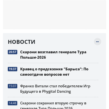
НОВОСТИ
Скарони возглавил генерале Тура
20:57
Польши-2026
Кравец о предсезонке "Барыса": По
19:37
самоотдаче вопросов нет
Франко Витали стал победителем Игр
15:07
Будущего в Phygital Dancing
Скарони сохранил вторую строчку в
14:48
генерале Тура Польши-2026