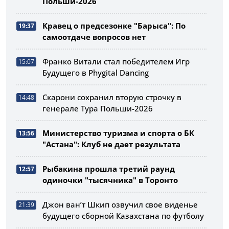
Польши-2026
Кравец о предсезонке "Барыса": По
19:37
самоотдаче вопросов нет
Франко Витали стал победителем Игр
15:07
Будущего в Phygital Dancing
Скарони сохранил вторую строчку в
14:48
генерале Тура Польши-2026
Министерство туризма и спорта о БК
13:56
"Астана": Клуб не дает результата
Рыбакина прошла третий раунд
12:57
одиночки "тысячника" в Торонто
Джон ван’т Шкип озвучил свое виденье
21:39
будущего сборной Казахстана по футболу