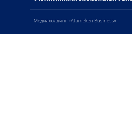
О НАС
КОНТАКТЫ
РЕКЛАМА
ТЕЛЕПРОЕКТ
Медиахолдинг «Atameken Business»