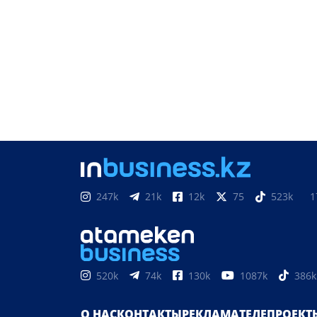
247k
21k
12k
75
523k
1
520k
74k
130k
1087k
386k