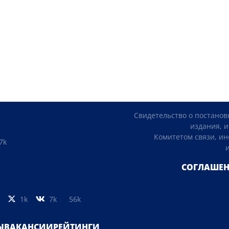
Свидетельство о постанов
издания, и
Комитетом связи, и
7k
СОГЛАШЕН
1k
7k
56k