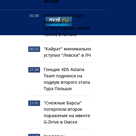
представительство в
Астане
Казахстанский дуэт
00:38
вышел в
четвертьфинал World
Tennis в Астане
"Кайрат" минимально
00:32
уступил "Левски" в ЛЧ
Гонщик XDS Astana
21:34
Team поднялся на
подиум второго этапа
Тура Польши
"Снежные Барсы"
21:01
потерпели второе
поражение на ивенте
G-Drive в Омске