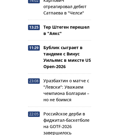
Карпович
14:02
отреагировал дебют
Сатпаева в "Челси"
Тер Штеген перешел
13:25
в "Аякс"
Бублик сыграет в
11:29
тандеме с Винус
Уильямс в миксте US
Open-2026
Уразбахтин о матче с
23:08
"Левски": Уважаем
чемпиона Болгарии –
но не боимся
Российское дерби в
22:05
фиджитал-баскетболе
на GOTF-2026