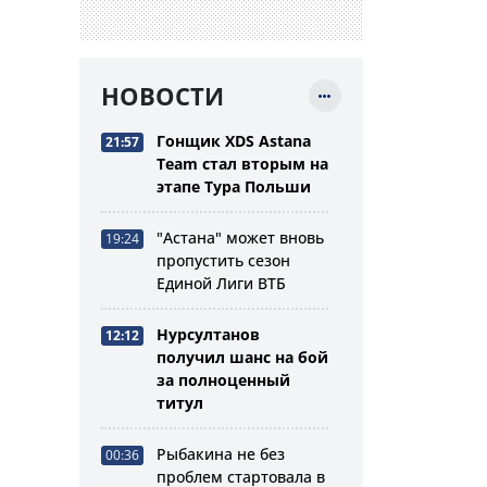
НОВОСТИ
Гонщик XDS Astana
21:57
Team стал вторым на
этапе Тура Польши
"Астана" может вновь
19:24
пропустить сезон
Единой Лиги ВТБ
Нурсултанов
12:12
получил шанс на бой
за полноценный
титул
Рыбакина не без
00:36