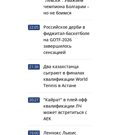
"Левски": Уважаем
чемпиона Болгарии –
но не боимся
Российское дерби в
22:05
фиджитал-баскетболе
на GOTF-2026
завершилось
сенсацией
Два казахстанца
21:36
сыграют в финалах
квалификации World
Tennis в Астане
"Кайрат" в плей-офф
20:21
квалификации ЛЧ
может встретиться с
АЕК
Леннокс Льюис
19:00