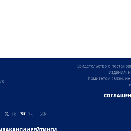
Свидетельство о постанов
издания, и
Комитетом связи, и
7k
СОГЛАШЕН
1k
7k
56k
Ы
ВАКАНСИИ
РЕЙТИНГИ