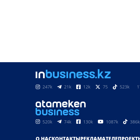
247k
21k
12k
75
523k
1
520k
74k
130k
1087k
386k
О НАС
КОНТАКТЫ
РЕКЛАМА
ТЕЛЕПРОЕКТ