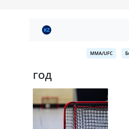
KZ
MMA/UFC
Б
год