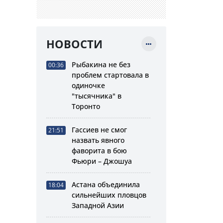
НОВОСТИ
Рыбакина не без
00:36
проблем стартовала в
одиночке
"тысячника" в
Торонто
Гассиев не смог
21:51
назвать явного
фаворита в бою
Фьюри – Джошуа
Астана объединила
18:04
сильнейших пловцов
Западной Азии