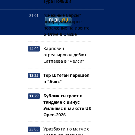
Тура Польши
"Снежные Барсы"
21:01
потерпели второе
поражение на ивенте
G-Drive в Омске
Карпович
14:02
отреагировал дебют
Сатпаева в "Челси"
Тер Штеген перешел
13:25
в "Аякс"
Бублик сыграет в
11:29
тандеме с Винус
Уильямс в миксте US
Open-2026
Уразбахтин о матче с
23:08