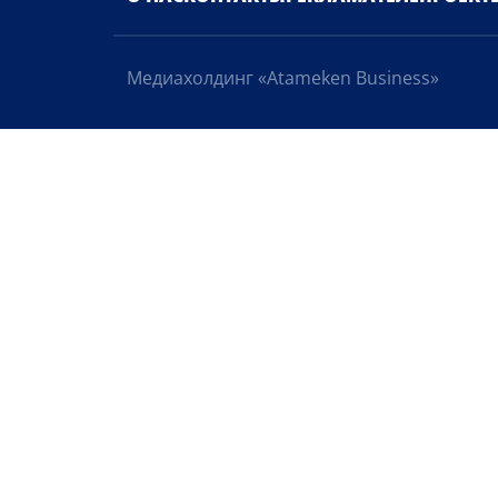
Медиахолдинг «Atameken Business»