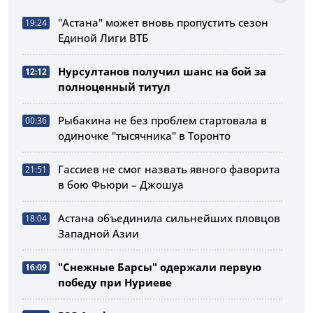
"Астана" может вновь пропустить сезон
19:24
Единой Лиги ВТБ
Нурсултанов получил шанс на бой за
12:12
полноценный титул
Рыбакина не без проблем стартовала в
00:36
одиночке "тысячника" в Торонто
Гассиев не смог назвать явного фаворита
21:51
в бою Фьюри – Джошуа
Астана объединила сильнейших пловцов
18:04
Западной Азии
"Снежные Барсы" одержали первую
16:09
победу при Нуриеве