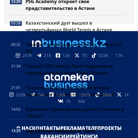
PSG Academy откроет свое
12:30
представительство в Астане
Казахстанский дуэт вышел в
00:38
четвертьфинал World Tennis в Астане
"Кайрат" минимально уступил "Левски" в
00:32
ЛЧ
247k
21k
12k
75
523k
17k
Гонщик XDS Astana Team поднялся на
21:34
подиум второго этапа Тура Польши
"Снежные Барсы" потерпели второе
21:01
поражение на ивенте G-Drive в Омске
520k
74k
130k
1087k
386k
1k
7k
56k
Карпович отреагировал дебют Сатпаева в
14:02
"Челси"
О НАС
КОНТАКТЫ
РЕКЛАМА
ТЕЛЕПРОЕКТЫ
Тер Штеген перешел в "Аякс"
13:25
ВАКАНСИИ
РЕЙТИНГИ