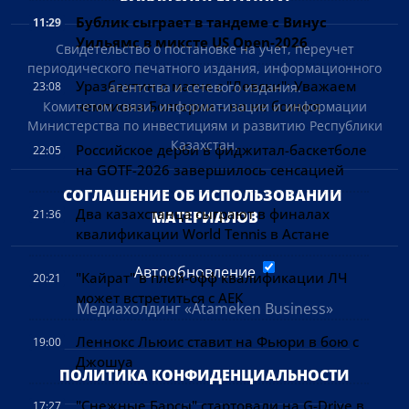
Бублик сыграет в тандеме с Винус
11:29
Уильямс в миксте US Open-2026
Свидетельство о постановке на учет, переучет
периодического печатного издания, информационного
Уразбахтин о матче с "Левски": Уважаем
агентства и сетевого издания.
23:08
чемпиона Болгарии – но не боимся
Комитетом связи, информатизации и информации
Министерства по инвестициям и развитию Республики
Казахстан.
Российское дерби в фиджитал-баскетболе
22:05
на GOTF-2026 завершилось сенсацией
СОГЛАШЕНИЕ ОБ ИСПОЛЬЗОВАНИИ 
Два казахстанца сыграют в финалах
21:36
МАТЕРИАЛОВ
квалификации World Tennis в Астане
Автообновление
"Кайрат" в плей-офф квалификации ЛЧ
20:21
может встретиться с АЕК
Медиахолдинг «Atameken Business»
Леннокс Льюис ставит на Фьюри в бою с
19:00
Джошуа
ПОЛИТИКА КОНФИДЕНЦИАЛЬНОСТИ
"Снежные Барсы" стартовали на G-Drive в
17:27