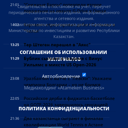
"Снежные Барсы" потерпели второе
21:01
Свидетельство о постановке на учет, переучет
поражение на ивенте G-Drive в Омске
периодического печатного издания, информационного
агентства и сетевого издания.
Карпович отреагировал дебют Сатпаева в
Комитетом связи, информатизации и информации
14:02
Министерства по инвестициям и развитию Республики
"Челси"
Казахстан.
Тер Штеген перешел в "Аякс"
13:25
СОГЛАШЕНИЕ ОБ ИСПОЛЬЗОВАНИИ 
Бублик сыграет в тандеме с Винус
11:29
МАТЕРИАЛОВ
Уильямс в миксте US Open-2026
Автообновление
Уразбахтин о матче с "Левски": Уважаем
23:08
чемпиона Болгарии – но не боимся
Медиахолдинг «Atameken Business»
Российское дерби в фиджитал-баскетболе
22:05
на GOTF-2026 завершилось сенсацией
ПОЛИТИКА КОНФИДЕНЦИАЛЬНОСТИ
Два казахстанца сыграют в финалах
21:36
квалификации World Tennis в Астане