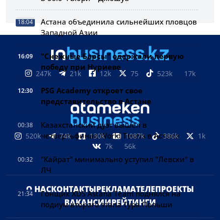
Астана объединила сильнейших пловцов
18:04
Западной Азии
"Снежные Барсы" одержали первую
16:09
победу при Нуриеве
247k
21k
12k
75
523k
17k
PSG Academy откроет свое
12:30
представительство в Астане
Казахстанский дуэт вышел в
00:38
четвертьфинал World Tennis в Астане
520k
74k
130k
1087k
386k
1k
7k
56k
"Кайрат" минимально уступил "Левски" в
00:32
ЛЧ
О НАС
КОНТАКТЫ
РЕКЛАМА
ТЕЛЕПРОЕКТЫ
Гонщик XDS Astana Team поднялся на
21:34
ВАКАНСИИ
РЕЙТИНГИ
подиум второго этапа Тура Польши