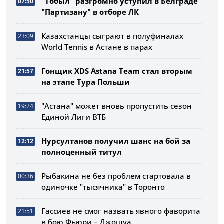
"Тобыл" разгромно уступил в Белграде
07:50
"Партизану" в отборе ЛК
Казахстанцы сыграют в полуфиналах
23:09
World Tennis в Астане в парах
Гонщик XDS Astana Team стал вторым
21:57
на этапе Тура Польши
"Астана" может вновь пропустить сезон
19:24
Единой Лиги ВТБ
Нурсултанов получил шанс на бой за
12:12
полноценный титул
Рыбакина не без проблем стартовала в
00:36
одиночке "тысячника" в Торонто
Гассиев не смог назвать явного фаворита
21:51
в бою Фьюри – Джошуа