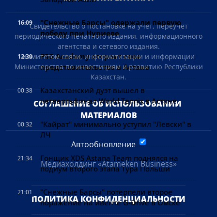
"Снежные Барсы" одержали первую
16:09
Свидетельство о постановке на учет, переучет
победу при Нуриеве
периодического печатного издания, информационного
агентства и сетевого издания.
PSG Academy откроет свое
Комитетом связи, информатизации и информации
12:30
Министерства по инвестициям и развитию Республики
представительство в Астане
Казахстан.
Казахстанский дуэт вышел в
00:38
четвертьфинал World Tennis в Астане
СОГЛАШЕНИЕ ОБ ИСПОЛЬЗОВАНИИ 
МАТЕРИАЛОВ
"Кайрат" минимально уступил "Левски" в
00:32
ЛЧ
Автообновление
Гонщик XDS Astana Team поднялся на
21:34
Медиахолдинг «Atameken Business»
подиум второго этапа Тура Польши
"Снежные Барсы" потерпели второе
21:01
ПОЛИТИКА КОНФИДЕНЦИАЛЬНОСТИ
поражение на ивенте G-Drive в Омске