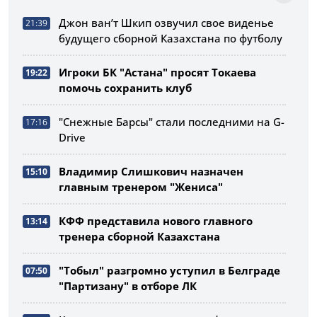
Джон ван’т Шкип озвучил свое виденье
21:39
будущего сборной Казахстана по футболу
Игроки БК "Астана" просят Токаева
19:22
помочь сохранить клуб
"Снежные Барсы" стали последними на G-
17:16
Drive
Владимир Слишкович назначен
15:10
главным тренером "Жениса"
КФФ представила нового главного
13:14
тренера сборной Казахстана
"Тобыл" разгромно уступил в Белграде
07:50
"Партизану" в отборе ЛК