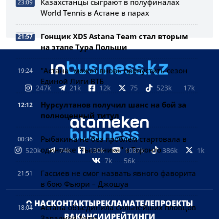
Казахстанцы сыграют в полуфиналах
23:09
World Tennis в Астане в парах
Гонщик XDS Astana Team стал вторым
21:57
на этапе Тура Польши
"Астана" может вновь пропустить сезон
19:24
Единой Лиги ВТБ
247k
21k
12k
75
523k
17k
Нурсултанов получил шанс на бой за
12:12
полноценный титул
Рыбакина не без проблем стартовала в
00:36
одиночке "тысячника" в Торонто
520k
74k
130k
1087k
386k
1k
7k
56k
Гассиев не смог назвать явного фаворита
21:51
в бою Фьюри – Джошуа
О НАС
КОНТАКТЫ
РЕКЛАМА
ТЕЛЕПРОЕКТЫ
Астана объединила сильнейших пловцов
18:04
ВАКАНСИИ
РЕЙТИНГИ
Западной Азии