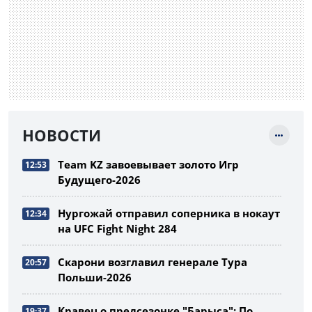
НОВОСТИ
Team KZ завоевывает золото Игр
12:53
Будущего-2026
Нургожай отправил соперника в нокаут
12:34
на UFC Fight Night 284
Скарони возглавил генерале Тура
20:57
Польши-2026
Кравец о предсезонке "Барыса": По
19:37