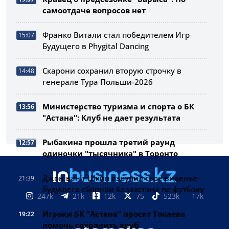
самоотдаче вопросов нет
Франко Витали стал победителем Игр
15:07
Будущего в Phygital Dancing
Скарони сохранил вторую строчку в
14:48
генерале Тура Польши-2026
Министерство туризма и спорта о БК
13:56
"Астана": Клуб не дает результата
Рыбакина прошла третий раунд
12:57
одиночки "тысячника" в Торонто
Джон ван’т Шкип озвучил свое виденье
21:39
будущего сборной Казахстана по футболу
247k
21k
12k
75
523k
17k
Игроки БК "Астана" просят Токаева
19:22
помочь сохранить клуб