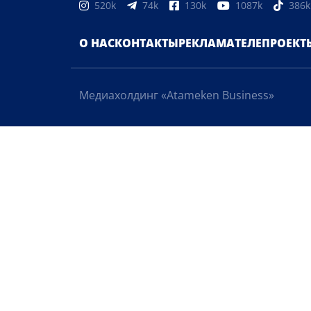
520k
74k
130k
1087k
386k
О НАС
КОНТАКТЫ
РЕКЛАМА
ТЕЛЕПРОЕКТ
Медиахолдинг «Atameken Business»