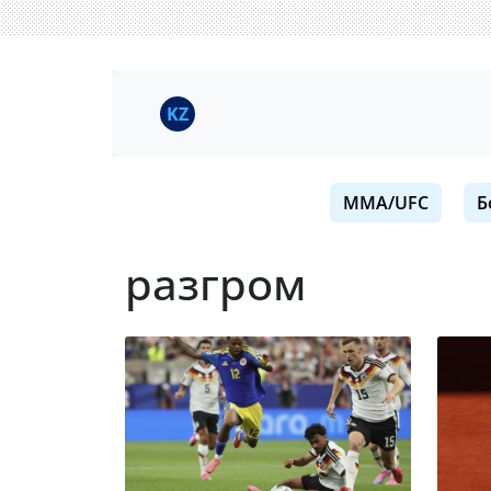
KZ
MMA/UFC
Б
разгром