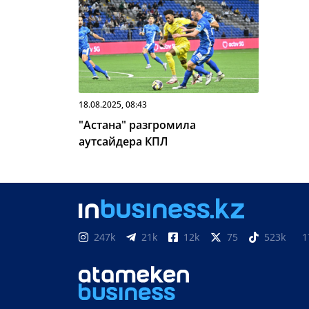
18.08.2025, 08:43
"Астана" разгромила
аутсайдера КПЛ
247k
21k
12k
75
523k
1