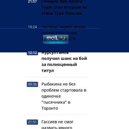
Гонщик XDS Astana
21:57
Team стал вторым на
этапе Тура Польши
"Астана" может вновь
19:24
пропустить сезон
Единой Лиги ВТБ
Нурсултанов
12:12
получил шанс на бой
за полноценный
титул
Рыбакина не без
00:36
проблем стартовала в
одиночке
"тысячника" в
Торонто
Гассиев не смог
21:51
назвать явного