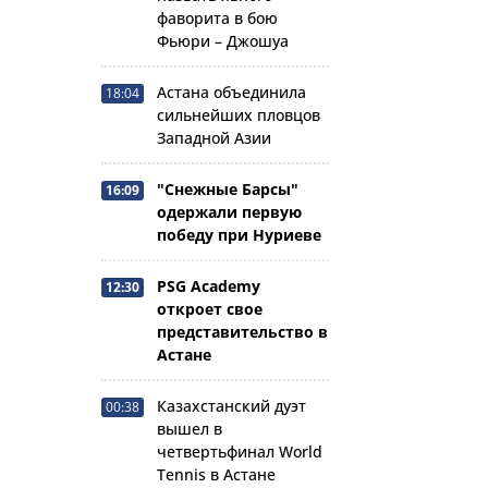
фаворита в бою
Фьюри – Джошуа
Астана объединила
18:04
сильнейших пловцов
Западной Азии
"Снежные Барсы"
16:09
одержали первую
победу при Нуриеве
PSG Academy
12:30
откроет свое
представительство в
Астане
Казахстанский дуэт
00:38
вышел в
четвертьфинал World
Tennis в Астане