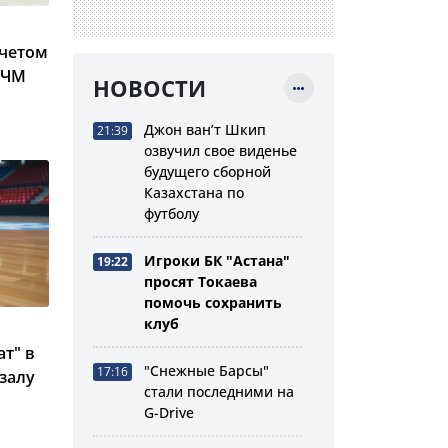
счетом
МЧМ
НОВОСТИ
Джон ван’т Шкип
21:39
озвучил свое виденье
будущего сборной
Казахстана по
футболу
Игроки БК "Астана"
19:22
просят Токаева
помочь сохранить
клуб
т" в
"Снежные Барсы"
17:16
залу
стали последними на
G-Drive