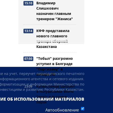
Владимир
15:10
Слишкович
назначен главным
тренером "Жениса"
КФФ представила
13:14
нового главного
тренера сборной
Казахстана
"Тобыл" разгромно
07:50
уступил в Белграде
"Партизану" в
ке на учет, переучет периодического печатного
отборе ЛК
нформационного агентства и сетевого издания.
нформатизации и информации Министерства по
Казахстанцы сыграют
23:09
инвестициям и развитию Республики Казахстан.
в полуфиналах World
Tennis в Астане в
ИЕ ОБ ИСПОЛЬЗОВАНИИ МАТЕРИАЛОВ
парах
Автообновление