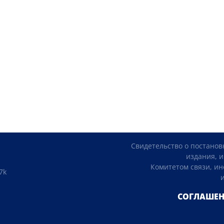
Свидетельство о постанов
издания, и
Комитетом связи, и
7k
СОГЛАШЕН