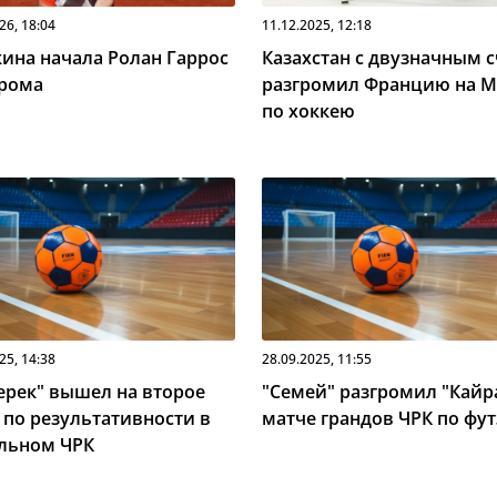
26, 18:04
11.12.2025, 12:18
ина начала Ролан Гаррос
Казахстан с двузначным 
грома
разгромил Францию на 
по хоккею
25, 14:38
28.09.2025, 11:55
ерек" вышел на второе
"Семей" разгромил "Кайра
 по результативности в
матче грандов ЧРК по фут
льном ЧРК