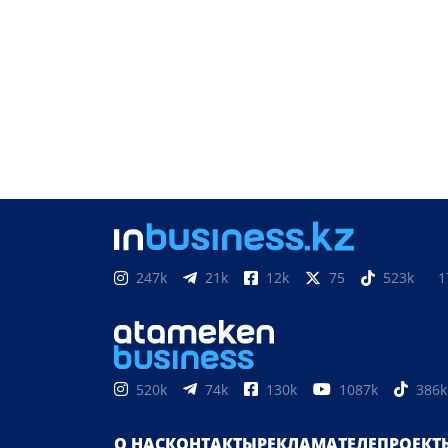
247k
21k
12k
75
523k
1
520k
74k
130k
1087k
386k
О НАС
КОНТАКТЫ
РЕКЛАМА
ТЕЛЕПРОЕКТ