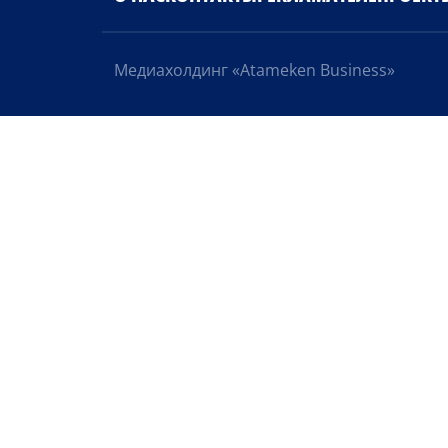
Медиахолдинг «Atameken Business»