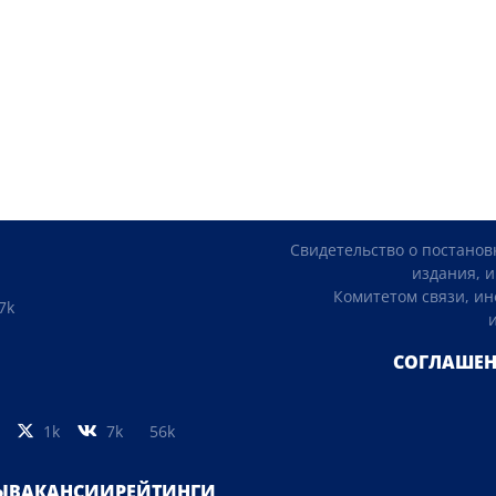
Свидетельство о постанов
издания, и
Комитетом связи, и
7k
СОГЛАШЕН
1k
7k
56k
Ы
ВАКАНСИИ
РЕЙТИНГИ