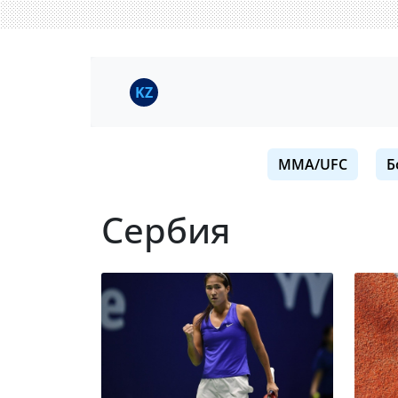
KZ
MMA/UFC
Б
Сербия