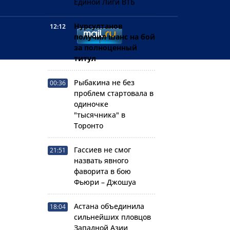
Единой Лиги ВТБ
Нурсултанов
12:12
получил шанс на бой
за полноценный
титул
Рыбакина не без
00:36
проблем стартовала в
одиночке
"тысячника" в
Торонто
Гассиев не смог
21:51
назвать явного
фаворита в бою
Фьюри – Джошуа
Астана объединила
18:04
сильнейших пловцов
Западной Азии