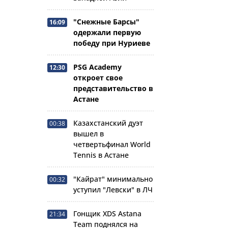
"Снежные Барсы"
16:09
одержали первую
победу при Нуриеве
PSG Academy
12:30
откроет свое
представительство в
Астане
Казахстанский дуэт
00:38
вышел в
четвертьфинал World
Tennis в Астане
"Кайрат" минимально
00:32
уступил "Левски" в ЛЧ
Гонщик XDS Astana
21:34
Team поднялся на