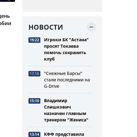
день
ербии
НОВОСТИ
Игроки БК "Астана"
19:22
просят Токаева
помочь сохранить
клуб
"Снежные Барсы"
17:16
стали последними на
G-Drive
Владимир
15:10
Слишкович
назначен главным
тренером "Жениса"
КФФ представила
13:14