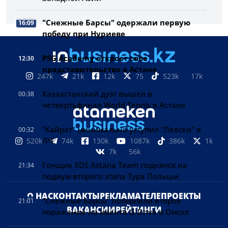
"Снежные Барсы" одержали первую
16:09
победу при Нуриеве
PSG Academy откроет свое
12:30
представительство в Астане
247k
21k
12k
75
523k
17k
Казахстанский дуэт вышел в
00:38
четвертьфинал World Tennis в Астане
"Кайрат" минимально уступил "Левски" в
00:32
ЛЧ
520k
74k
130k
1087k
386k
1k
7k
56k
Гонщик XDS Astana Team поднялся на
21:34
подиум второго этапа Тура Польши
О НАС
КОНТАКТЫ
РЕКЛАМА
ТЕЛЕПРОЕКТЫ
"Снежные Барсы" потерпели второе
21:01
ВАКАНСИИ
РЕЙТИНГИ
поражение на ивенте G-Drive в Омске