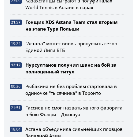
Казахстанцы сыграют в полуфиналах
23:09
World Tennis в Астане в парах
Гонщик XDS Astana Team стал вторым
21:57
на этапе Тура Польши
"Астана" может вновь пропустить сезон
19:24
Единой Лиги ВТБ
Нурсултанов получил шанс на бой за
12:12
полноценный титул
Рыбакина не без проблем стартовала в
00:36
одиночке "тысячника" в Торонто
Гассиев не смог назвать явного фаворита
21:51
в бою Фьюри – Джошуа
Астана объединила сильнейших пловцов
18:04
Западной Азии