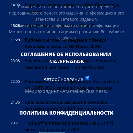
Карпович отреагировал дебют Сатпаева в
14:02
Свидетельство о постановке на учет, переучет
"Челси"
периодического печатного издания, информационного
агентства и сетевого издания.
Тер Штеген перешел в "Аякс"
Комитетом связи, информатизации и информации
13:25
Министерства по инвестициям и развитию Республики
Казахстан.
Бублик сыграет в тандеме с Винус
11:29
Уильямс в миксте US Open-2026
СОГЛАШЕНИЕ ОБ ИСПОЛЬЗОВАНИИ 
Уразбахтин о матче с "Левски": Уважаем
23:08
МАТЕРИАЛОВ
чемпиона Болгарии – но не боимся
Автообновление
Российское дерби в фиджитал-баскетболе
22:05
на GOTF-2026 завершилось сенсацией
Медиахолдинг «Atameken Business»
Два казахстанца сыграют в финалах
21:36
квалификации World Tennis в Астане
ПОЛИТИКА КОНФИДЕНЦИАЛЬНОСТИ
"Кайрат" в плей-офф квалификации ЛЧ
20:21
может встретиться с АЕК