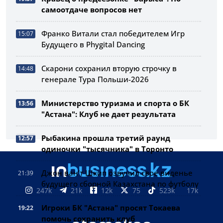
самоотдаче вопросов нет
Франко Витали стал победителем Игр
15:07
Будущего в Phygital Dancing
Скарони сохранил вторую строчку в
14:48
генерале Тура Польши-2026
Министерство туризма и спорта о БК
13:56
"Астана": Клуб не дает результата
Рыбакина прошла третий раунд
12:57
одиночки "тысячника" в Торонто
Джон ван’т Шкип озвучил свое виденье
21:39
будущего сборной Казахстана по футболу
247k
21k
12k
75
523k
17k
Игроки БК "Астана" просят Токаева
19:22
помочь сохранить клуб