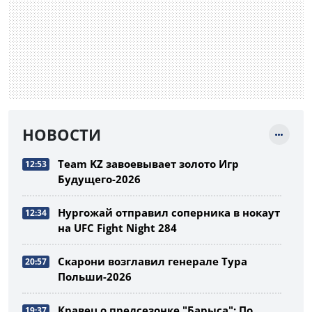
НОВОСТИ
Team KZ завоевывает золото Игр
12:53
Будущего-2026
Нургожай отправил соперника в нокаут
12:34
на UFC Fight Night 284
Скарони возглавил генерале Тура
20:57
Польши-2026
Кравец о предсезонке "Барыса": По
19:37