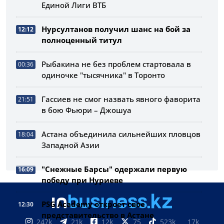
Единой Лиги ВТБ
Нурсултанов получил шанс на бой за
12:12
полноценный титул
Рыбакина не без проблем стартовала в
00:36
одиночке "тысячника" в Торонто
Гассиев не смог назвать явного фаворита
21:51
в бою Фьюри – Джошуа
Астана объединила сильнейших пловцов
18:04
Западной Азии
"Снежные Барсы" одержали первую
16:09
победу при Нуриеве
PSG Academy откроет свое
12:30
представительство в Астане
247k
21k
12k
75
523k
17k