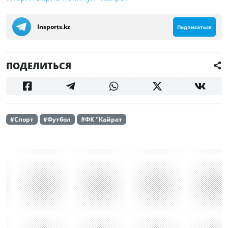
Insports.kz
Подписаться
ПОДЕЛИТЬСЯ
#Спорт
#Футбол
#ФК ''Кайрат