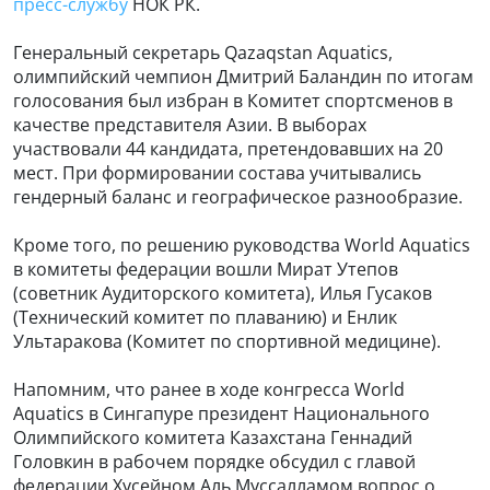
пресс-службу
НОК РК.
Генеральный секретарь Qazaqstan Aquatics,
олимпийский чемпион Дмитрий Баландин по итогам
голосования был избран в Комитет спортсменов в
качестве представителя Азии. В выборах
участвовали 44 кандидата, претендовавших на 20
мест. При формировании состава учитывались
гендерный баланс и географическое разнообразие.
Кроме того, по решению руководства World Aquatics
в комитеты федерации вошли Мират Утепов
(советник Аудиторского комитета), Илья Гусаков
(Технический комитет по плаванию) и Енлик
Ультаракова (Комитет по спортивной медицине).
Напомним, что ранее в ходе конгресса World
Aquatics в Сингапуре президент Национального
Олимпийского комитета Казахстана Геннадий
Головкин в рабочем порядке обсудил с главой
федерации Хусейном Аль Муссалламом вопрос о