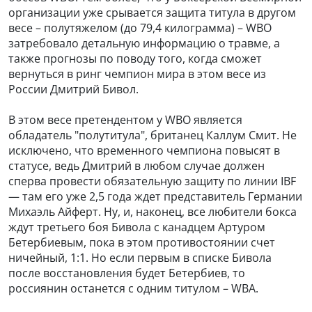
организации уже срывается защита титула в другом
весе – полутяжелом (до 79,4 килограмма) – WBO
затребовало детальную информацию о травме, а
также прогнозы по поводу того, когда сможет
вернуться в ринг чемпион мира в этом весе из
России Дмитрий Бивол.
В этом весе претендентом у WBO является
обладатель "полутитула", британец Каллум Смит. Не
исключено, что временного чемпиона повысят в
статусе, ведь Дмитрий в любом случае должен
сперва провести обязательную защиту по линии IBF
— там его уже 2,5 года ждет представитель Германии
Михаэль Айферт. Ну, и, наконец, все любители бокса
ждут третьего боя Бивола с канадцем Артуром
Бетербиевым, пока в этом противостоянии счет
ничейный, 1:1. Но если первым в списке Бивола
после восстановления будет Бетербиев, то
россиянин останется с одним титулом – WBA.