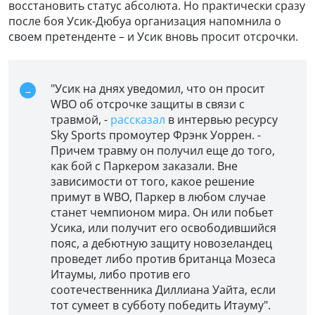
восстановить статус абсолюта. Но практически сразу
после боя Усик-Дюбуа организация напомнила о
своем претенденте – и Усик вновь просит отсрочки.
"Усик на днях уведомил, что он просит
WBO об отсрочке защиты в связи с
травмой, -
рассказал
в интервью ресурсу
Sky Sports промоутер Фрэнк Уоррен. -
Причем травму он получил еще до того,
как бой с Паркером заказали. Вне
зависимости от того, какое решение
примут в WBO, Паркер в любом случае
станет чемпионом мира. Он или побьет
Усика, или получит его освободившийся
пояс, а дебютную защиту новозеландец
проведет либо против британца Мозеса
Итаумы, либо против его
соотечественника Диллиана Уайта, если
тот сумеет в субботу победить Итауму".