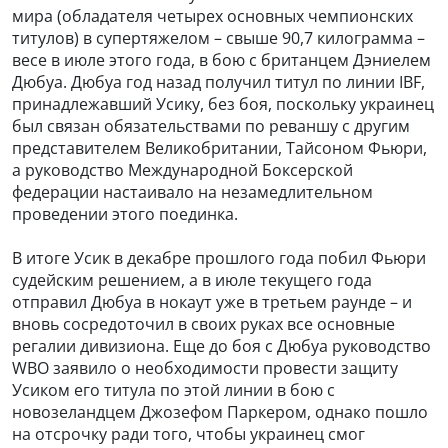
мира (обладателя четырех основных чемпионских
титулов) в супертяжелом – свыше 90,7 килограмма –
весе в июле этого года, в бою с британцем Дэниелем
Дюбуа. Дюбуа год назад получил титул по линии IBF,
принадлежавший Усику, без боя, поскольку украинец
был связан обязательствами по реваншу с другим
представителем Великобритании, Тайсоном Фьюри,
а руководство Международной Боксерской
федерации настаивало на незамедлительном
проведении этого поединка.
В итоге Усик в декабре прошлого года побил Фьюри
судейским решением, а в июле текущего года
отправил Дюбуа в нокаут уже в третьем раунде – и
вновь сосредоточил в своих руках все основные
регалии дивизиона. Еще до боя с Дюбуа руководство
WBO заявило о необходимости провести защиту
Усиком его титула по этой линии в бою с
новозеландцем Джозефом Паркером, однако пошло
на отсрочку ради того, чтобы украинец смог