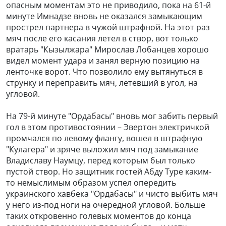
опасным моментам это не приводило, пока на 61-й
минуте Имнадзе вновь не оказался замыкающим
прострел партнера в чужой штрафной. На этот раз
мяч после его касания летел в створ, вот только
вратарь "Кызылжара" Мирослав Лобанцев хорошо
видел момент удара и занял верную позицию на
ленточке ворот. Что позволило ему вытянуться в
струнку и переправить мяч, летевший в угол, на
угловой.
На 79-й минуте "Ордабасы" вновь мог забить первый
гол в этом противостоянии – Эвертон электричкой
промчался по левому флангу, вошел в штрафную
"Кулагера" и зряче выложил мяч под замыкание
Владиславу Наумцу, перед которым был только
пустой створ. Но защитник гостей Абду Туре каким-
то немыслимым образом успел опередить
украинского хавбека "Ордабасы" и чисто выбить мяч
у него из-под ноги на очередной угловой. Больше
таких откровенно голевых моментов до конца