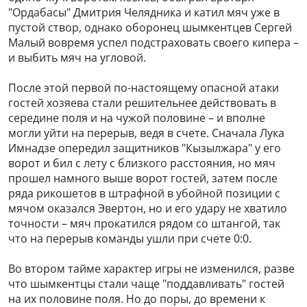
"Ордабасы" Дмитрия Челядника и катил мяч уже в
пустой створ, однако оборонец шымкентцев Сергей
Малый вовремя успел подстраховать своего кипера –
и выбить мяч на угловой.
После этой первой по-настоящему опасной атаки
гостей хозяева стали решительнее действовать в
середине поля и на чужой половине – и вполне
могли уйти на перерыв, ведя в счете. Сначала Лука
Имнадзе опередил защитников "Кызылжара" у его
ворот и бил с лету с близкого расстояния, но мяч
прошел намного выше ворот гостей, затем после
ряда рикошетов в штрафной в убойной позиции с
мячом оказался Эвертон, но и его удару не хватило
точности – мяч прокатился рядом со штангой, так
что на перерыв команды ушли при счете 0:0.
Во втором тайме характер игры не изменился, разве
что шымкентцы стали чаще "поддавливать" гостей
на их половине поля. Но до поры, до времени к