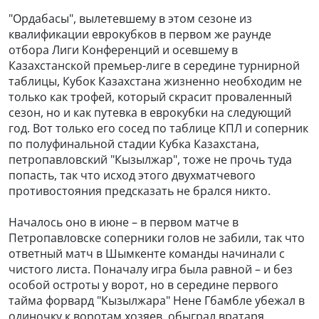
"Ордабасы", вылетевшему в этом сезоне из
квалификации еврокубков в первом же раунде
отбора Лиги Конференций и осевшему в
Казахстанской премьер-лиге в середине турнирной
таблицы, Кубок Казахстана жизненно необходим не
только как трофей, который скрасит проваленный
сезон, но и как путевка в еврокубки на следующий
год. Вот только его сосед по таблице КПЛ и соперник
по полуфинальной стадии Кубка Казахстана,
петропавловский "Кызылжар", тоже не прочь туда
попасть, так что исход этого двухматчевого
противостояния предсказать не брался никто.
Началось оно в июне – в первом матче в
Петропавловске соперники голов не забили, так что
ответный матч в Шымкенте команды начинали с
чистого листа. Поначалу игра была равной – и без
особой остроты у ворот, но в середине первого
тайма форвард "Кызылжара" Нене Гбамбле убежал в
одиночку к воротам хозяев, обыграл вратаря