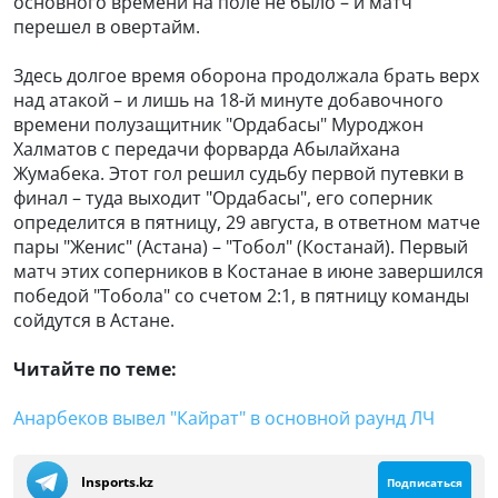
основного времени на поле не было – и матч
перешел в овертайм.
Здесь долгое время оборона продолжала брать верх
над атакой – и лишь на 18-й минуте добавочного
времени полузащитник "Ордабасы" Муроджон
Халматов с передачи форварда Абылайхана
Жумабека. Этот гол решил судьбу первой путевки в
финал – туда выходит "Ордабасы", его соперник
определится в пятницу, 29 августа, в ответном матче
пары "Женис" (Астана) – "Тобол" (Костанай). Первый
матч этих соперников в Костанае в июне завершился
победой "Тобола" со счетом 2:1, в пятницу команды
сойдутся в Астане.
Читайте по теме:
Анарбеков вывел "Кайрат" в основной раунд ЛЧ
Insports.kz
Подписаться