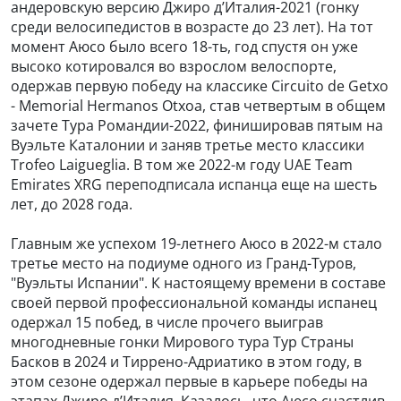
андеровскую версию Джиро д’Италия-2021 (гонку
среди велосипедистов в возрасте до 23 лет). На тот
момент Аюсо было всего 18-ть, год спустя он уже
высоко котировался во взрослом велоспорте,
одержав первую победу на классике Circuito de Getxo
- Memorial Hermanos Otxoa, став четвертым в общем
зачете Тура Романдии-2022, финишировав пятым на
Вуэльте Каталонии и заняв третье место классики
Trofeo Laigueglia. В том же 2022-м году UAE Team
Emirates XRG переподписала испанца еще на шесть
лет, до 2028 года.
Главным же успехом 19-летнего Аюсо в 2022-м стало
третье место на подиуме одного из Гранд-Туров,
"Вуэльты Испании". К настоящему времени в составе
своей первой профессиональной команды испанец
одержал 15 побед, в числе прочего выиграв
многодневные гонки Мирового тура Тур Страны
Басков в 2024 и Тиррено-Адриатико в этом году, в
этом сезоне одержал первые в карьере победы на
этапах Джиро д’Италия. Казалось, что Аюсо счастлив