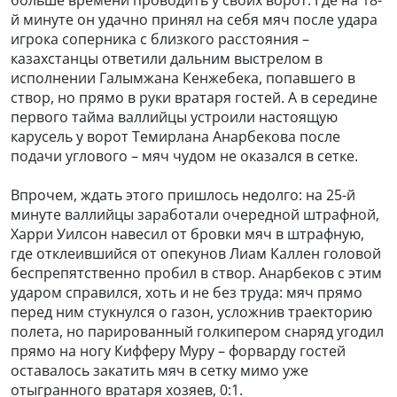
й минуте он удачно принял на себя мяч после удара
игрока соперника с близкого расстояния –
казахстанцы ответили дальним выстрелом в
исполнении Галымжана Кенжебека, попавшего в
створ, но прямо в руки вратаря гостей. А в середине
первого тайма валлийцы устроили настоящую
карусель у ворот Темирлана Анарбекова после
подачи углового – мяч чудом не оказался в сетке.
Впрочем, ждать этого пришлось недолго: на 25-й
минуте валлийцы заработали очередной штрафной,
Харри Уилсон навесил от бровки мяч в штрафную,
где отклеившийся от опекунов Лиам Каллен головой
беспрепятственно пробил в створ. Анарбеков с этим
ударом справился, хоть и не без труда: мяч прямо
перед ним стукнулся о газон, усложнив траекторию
полета, но парированный голкипером снаряд угодил
прямо на ногу Кифферу Муру – форварду гостей
оставалось закатить мяч в сетку мимо уже
отыгранного вратаря хозяев, 0:1.