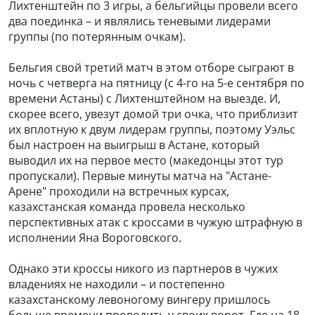
Лихтенштейн по 3 игры, а бельгийцы провели всего
два поединка – и являлись теневыми лидерами
группы (по потерянным очкам).
Бельгия свой третий матч в этом отборе сыграют в
ночь с четверга на пятницу (с 4-го на 5-е сентября по
времени Астаны) с Лихтенштейном на выезде. И,
скорее всего, увезут домой три очка, что приблизит
их вплотную к двум лидерам группы, поэтому Уэльс
был настроен на выигрыш в Астане, который
выводил их на первое место (македонцы этот тур
пропускали). Первые минуты матча на "Астане-
Арене" проходили на встречных курсах,
казахстанская команда провела несколько
перспективных атак с кроссами в чужую штрафную в
исполнении Яна Вороговского.
Однако эти кроссы никого из партнеров в чужих
владениях не находили – и постепенно
казахстанскому левоногому вингеру пришлось
больше времени проводить у своих ворот. Где на 18-