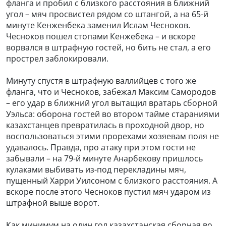
фланга и пробил с близкого расстояния в ближний
угол – мяч просвистел рядом со штангой, а на 65-й
минуте Кенженбека заменил Ислам Чесноков.
Чесноков пошел стопами Кенжебека – и вскоре
ворвался в штрафную гостей, но бить не стал, а его
прострел заблокировали.
Минуту спустя в штрафную валлийцев с того же
фланга, что и Чесноков, забежал Максим Самородов
– его удар в ближний угол вытащил вратарь сборной
Уэльса: оборона гостей во втором тайме стараниями
казахстанцев превратилась в проходной двор, но
воспользоваться этими прорехами хозяевам поля не
удавалось. Правда, про атаку при этом гости не
забывали – на 79-й минуте Анарбекову пришлось
кулаками выбивать из-под перекладины мяч,
пущенный Харри Уилсоном с близкого расстояния. А
вскоре после этого Чесноков пустил мяч ударом из
штрафной выше ворот.
Как минимум на один гол казахстанская сборная во