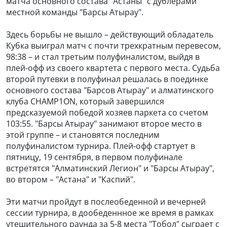
матча основного состава "Астаны" с дублерами
местной команды "Барсы Атырау".
Здесь борьбы не вышло – действующий обладатель
Кубка выиграл матч с почти трехкратным перевесом,
98:38 – и стал третьим полуфиналистом, выйдя в
плей-офф из своего квартета с первого места. Судьба
второй путевки в полуфинал решалась в поединке
основного состава "Барсов Атырау" и алматинского
клуба CHAMP1ON, который завершился
предсказуемой победой хозяев паркета со счетом
103:55. "Барсы Атырау" занимают второе место в
этой группе – и становятся последним
полуфиналистом турнира. Плей-офф стартует в
пятницу, 19 сентября, в первом полуфинале
встретятся "Алматинский Легион" и "Барсы Атырау",
во втором – "Астана" и "Каспий".
Эти матчи пройдут в послеобеденной и вечерней
сессии турнира, в дообеденнное же время в рамках
утешительного раунда за 5-8 места "Тобол" сыграет с