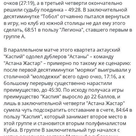
очков (27:19), а в третьей четверти окончательно
решили судьбу поединка – 49:28. В заключительной
десятиминутке "Тобол" отчаянно пытался вернуться
в игру, но клуб из южной столицы не дал ему этого
сделать, 68:51 в пользу "Легиона", ставшего первым в
группе A.
В параллельном матче этого квартета актауский
"Каспий" одолел дублеров "Астаны" – команду
"Астана Жастар" – примерно по такому же сценарию:
после первой десятиминутки "моряки" выигрывали у
столичной "молодежки" всего одно очко, 17:16, а к
большому перерыву существенно нарастили
преимущество, до 45:30. По исходу получаса игры
преимущество "Каспия" выросло до 22 баллов, и
лишь в заключительной четверти "Астана Жастар"
сумела чуть подсократить отставание в счете, 84:64 в
пользу "Каспия", который занимает второе место в
этой группе и становится вторым полуфиналистом
Кубка. В группе B заключительный тур начался с