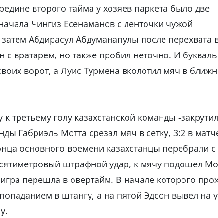
ередине второго тайма у хозяев паркета было две
начала Чингиз Есенаманов с ленточки чужой
а затем Абдирасул Абдуманапулы после перехвата 
н с вратарем, но также пробил неточно. И буквал
своих ворот, а Луис Турмена вколотил мяч в ближ
у к третьему голу казахстанской команды -закрути
нды Габриэль Мотта срезал мяч в сетку, 3:2 в матч
 конца основного времени казахстанцы перебрали с
есятиметровый штрафной удар, к мячу подошел Мо
 игра перешла в овертайм. В начале которого про
опаданием в штангу, а на пятой Эдсон вывел на у
у.