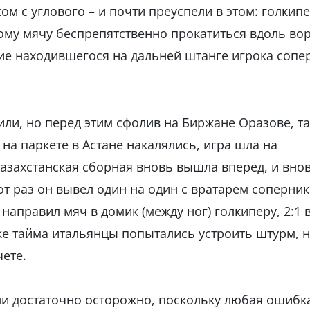
ом с углового – и почти преуспели в этом: голкип
ому мячу беспрепятственно прокатиться вдоль вор
рие находившегося на дальней штанге игрока сопе
или, но перед этим сфолив на Биржане Оразове, та
 на паркете в Астане накалялись, игра шла на
 казахстанская сборная вновь вышла вперед, и вно
от раз он вывел один на один с вратарем соперни
направил мяч в домик (между ног) голкиперу, 2:1 
вке тайма итальянцы попытались устроить штурм, н
ете.
ли достаточно осторожно, поскольку любая ошибк