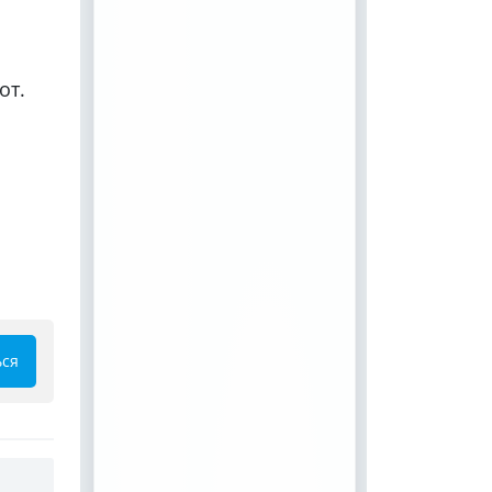
от.
ься