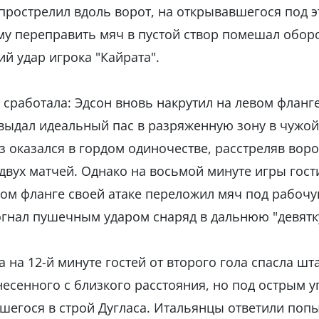
прострелил вдоль ворот, на открывавшегося под э
ому переправить мяч в пустой створ помешал обор
й удар игрока "Кайрата".
е сработала: Эдсон вновь накрутил на левом фланг
 выдал идеальный пас в разряженную зону в чужой
аз оказался в гордом одиночестве, расстреляв воро
 двух матчей. Однако на восьмой минуте игры гост
вом фланге своей атаке переложил мяч под рабоч
вогнал пушечным ударом снаряд в дальнюю "девятк
а на 12-й минуте гостей от второго гола спасла шт
несенного с близкого расстояния, но под острым у
егося в строй Дугласа. Итальянцы ответили поп