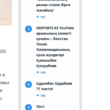
026
а в
евки
пе
о