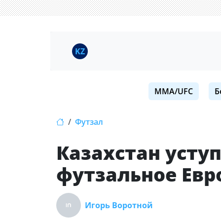
KZ
MMA/UFC
Б
Футзал
Казахстан усту
футзальное Евр
Игорь Воротной