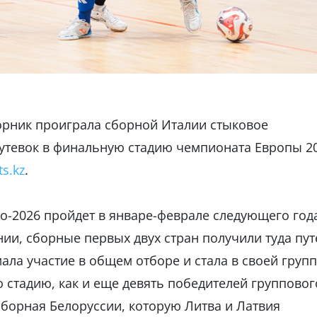
торник проиграла сборной Италии стыковое
путевок в финальную стадию чемпионата Европы 2
ts.kz
.
о-2026 пройдет в январе-феврале следующего год
ении, сборные первых двух стран получили туда пут
ла участие в общем отборе и стала в своей груп
 стадию, как и еще девять победителей групповог
сборная Белоруссии, которую Литва и Латвия