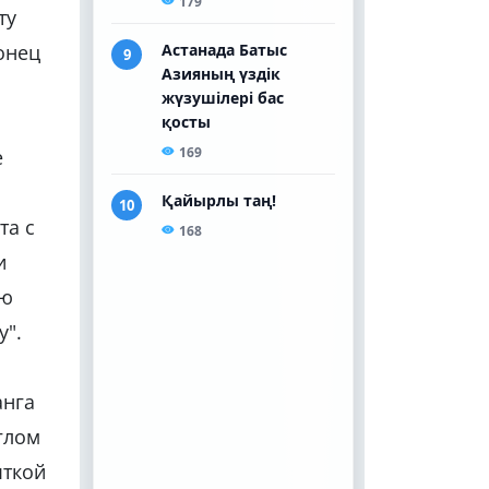
ту
онец
е
та с
и
ую
у".
анга
глом
ыткой