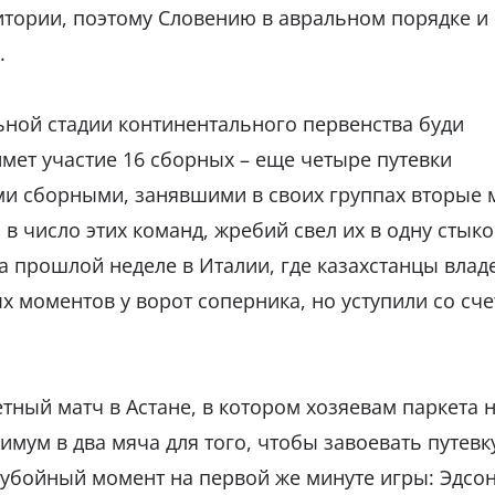
итории, поэтому Словению в авральном порядке и
.
ьной стадии континентального первенства буди
имет участие 16 сборных – еще четыре путевки
и сборными, занявшими в своих группах вторые м
в число этих команд, жребий свел их в одну стык
а прошлой неделе в Италии, где казахстанцы влад
х моментов у ворот соперника, но уступили со сч
етный матч в Астане, в котором хозяевам паркета 
мум в два мяча для того, чтобы завоевать путевк
а убойный момент на первой же минуте игры: Эдсо