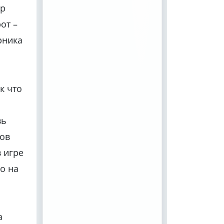
ер
от –
рника
к что
вь
ков
в игре
о на
а