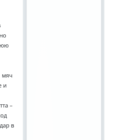
в
ьно
нюю
л мяч
е и
тта –
ход
дар в