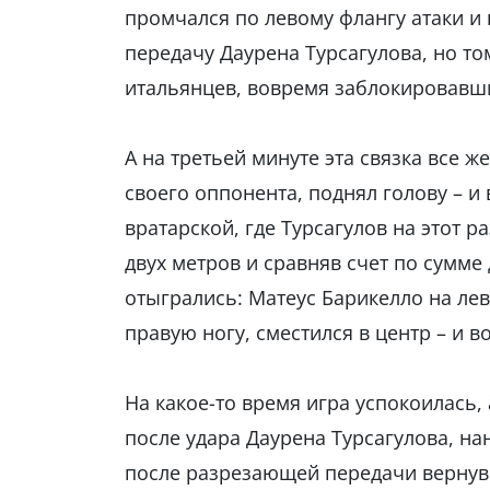
промчался по левому флангу атаки и 
передачу Даурена Турсагулова, но т
итальянцев, вовремя заблокировавши
А на третьей минуте эта связка все ж
своего оппонента, поднял голову – и
вратарской, где Турсагулов на этот р
двух метров и сравняв счет по сумме
отыгрались: Матеус Барикелло на ле
правую ногу, сместился в центр – и 
На какое-то время игра успокоилась, 
после удара Даурена Турсагулова, на
после разрезающей передачи вернувш