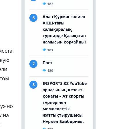
еста.
овую
ели
етом
нужно
у на
н