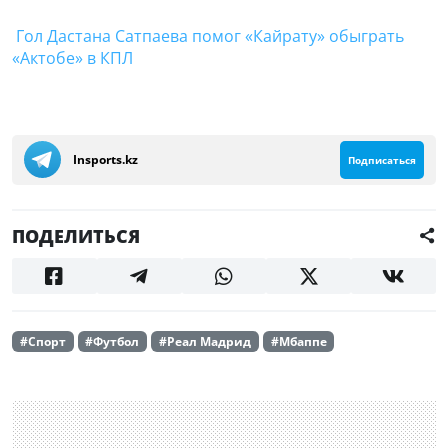
Гол Дастана Сатпаева помог «Кайрату» обыграть
«Актобе» в КПЛ
Insports.kz
Подписаться
ПОДЕЛИТЬСЯ
#Спорт
#Футбол
#Реал Мадрид
#Мбаппе