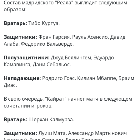
Состав мадридского "Реала" выглядит следующим
образом:
Вратарь:
Тибо Куртуа.
Защитники:
Фран Гарсия, Рауль Асенсио, Давид
Алаба, Федерико Вальверде.
Полузащитники:
Джуд Беллингем, Эдуардо
Камавинга, Дани Себальос.
Нападающие:
Родриго Гоэс, Килиан Мбаппе, Браим
Диас.
В свою очередь, "Кайрат" начнет матч в следующем
сочетании игроков:
Вратарь:
Шерхан Калмурза.
Защитники:
Луиш Мата, Александр Мартынович
(капитан), Егор Сорокин, Еркин Тапалов.