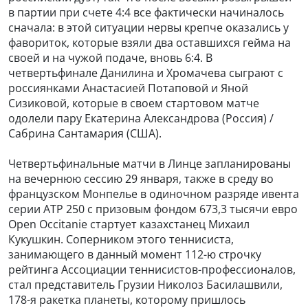
в партии при счете 4:4 все фактически начиналось
сначала: в этой ситуации нервы крепче оказались у
фавориток, которые взяли два оставшихся гейма на
своей и на чужой подаче, вновь 6:4. В
четвертьфинале Данилина и Хромачева сыграют с
россиянками Анастасией Потаповой и Яной
Сизиковой, которые в своем стартовом матче
одолели пару Екатерина Александрова (Россия) /
Сабрина Сантамария (США).
Четвертьфинальные матчи в Линце запланированы
на вечернюю сессию 29 января, также в среду во
французском Монпелье в одиночном разряде ивента
серии ATP 250 с призовым фондом 673,3 тысячи евро
Open Occitanie стартует казахстанец Михаил
Кукушкин. Соперником этого теннисиста,
занимающего в данный момент 112-ю строчку
рейтинга Ассоциации теннисистов-профессионалов,
стал представитель Грузии Николоз Басилашвили,
178-я ракетка планеты, которому пришлось