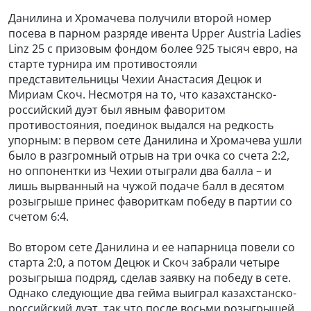
Данилина и Хромачева получили второй номер
посева в парном разряде ивента Upper Austria Ladies
Linz 25 с призовым фондом более 925 тысяч евро, на
старте турнира им противостояли
представительницы Чехии Анастасия Децюк и
Мириам Скоч. Несмотря на то, что казахстанско-
российский дуэт был явным фаворитом
противостояния, поединок выдался на редкость
упорным: в первом сете Данилина и Хромачева ушли
было в разгромный отрыв на три очка со счета 2:2,
но оппонентки из Чехии отыграли два балла – и
лишь вырванный на чужой подаче балл в десятом
розыгрыше принес фавориткам победу в партии со
счетом 6:4.
Во втором сете Данилина и ее напарница повели со
старта 2:0, а потом Децюк и Скоч забрали четыре
розыгрыша подряд, сделав заявку на победу в сете.
Однако следующие два гейма выиграл казахстанско-
российский дуэт, так что после восьми розыгрышей