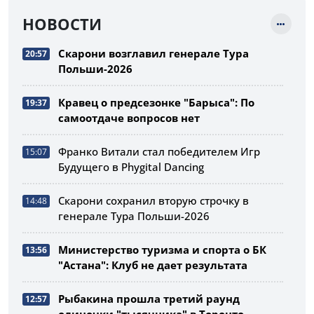
НОВОСТИ
Скарони возглавил генерале Тура
20:57
Польши-2026
Кравец о предсезонке "Барыса": По
19:37
самоотдаче вопросов нет
Франко Витали стал победителем Игр
15:07
Будущего в Phygital Dancing
Скарони сохранил вторую строчку в
14:48
генерале Тура Польши-2026
Министерство туризма и спорта о БК
13:56
"Астана": Клуб не дает результата
Рыбакина прошла третий раунд
12:57