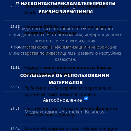
О НАС
КОНТАКТЫ
РЕКЛАМА
ТЕЛЕПРОЕКТЫ
Казахстанцы сыграют в полуфиналах
23:09
ВАКАНСИИ
РЕЙТИНГИ
World Tennis в Астане в парах
Гонщик XDS Astana Team стал вторым
21:57
Свидетельство о постановке на учет, переучет
на этапе Тура Польши
периодического печатного издания, информационного
агентства и сетевого издания.
"Астана" может вновь пропустить сезон
Комитетом связи, информатизации и информации
19:24
Министерства по инвестициям и развитию Республики
Единой Лиги ВТБ
Казахстан.
Нурсултанов получил шанс на бой за
12:12
полноценный титул
СОГЛАШЕНИЕ ОБ ИСПОЛЬЗОВАНИИ 
МАТЕРИАЛОВ
Рыбакина не без проблем стартовала в
00:36
одиночке "тысячника" в Торонто
Автообновление
Гассиев не смог назвать явного фаворита
21:51
Медиахолдинг «Atameken Business»
в бою Фьюри – Джошуа
Астана объединила сильнейших пловцов
18:04