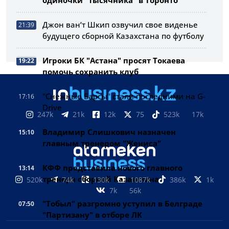
одиночки "тысячника" в Торонто
Джон ван’т Шкип озвучил свое виденье
21:39
будущего сборной Казахстана по футболу
Игроки БК "Астана" просят Токаева
19:22
помочь сохранить клуб
"Снежные Барсы" стали последними на G-
17:16
Drive
247k
21k
12k
75
523k
17k
Владимир Слишкович назначен
15:10
главным тренером "Жениса"
КФФ представила нового главного
13:14
тренера сборной Казахстана
520k
74k
130k
1087k
386k
1k
7k
56k
"Тобыл" разгромно уступил в Белграде
07:50
"Партизану" в отборе ЛК