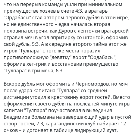
что на перерыв команды ушли при минимальном
преимуществе хозяев в счете 4:3, а вратарь
"Ордабасы" стал автором первого дубля в этой игре,
но не единственного – едва началась вторая
половина встречи, как Дуров с ленточки вратарской
отравил мяч в угол впритирку со штангой, оформив
свой дубль, 5:3. А в середине второго тайма этот же
игрок "Тулпара" с того же места поразил
противоположную "девятку" ворот "Ордабасы",
оформив хет-трик и восстановив преимущество
"Тулпара" в три мяча, 6:3.
Вскоре дубль мог оформить и Черномордов, но мяч
после удара капитана "Тулпара" со средней
дистанции угодил в крестовину ворот гостей. Вместо
оформления своего дубля на последней минуте игры
капитан "Тулпара" поучаствовал в выведения
Владимира Вольмана на завершающий удар в пустой
створ гостей, 7:3, карагандинский клуб набирает 12
очков – и догоняет в таблице лидирующий дуэт,