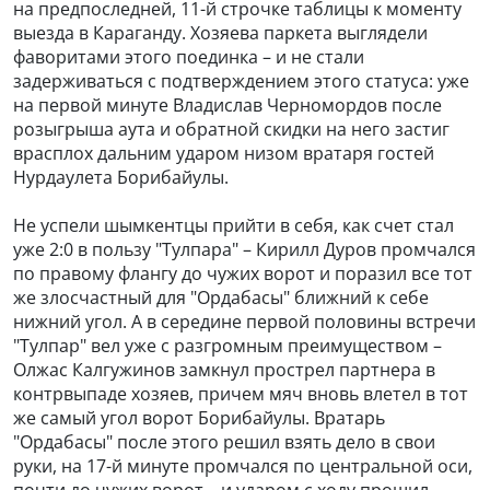
на предпоследней, 11-й строчке таблицы к моменту
выезда в Караганду. Хозяева паркета выглядели
фаворитами этого поединка – и не стали
задерживаться с подтверждением этого статуса: уже
на первой минуте Владислав Черномордов после
розыгрыша аута и обратной скидки на него застиг
врасплох дальним ударом низом вратаря гостей
Нурдаулета Борибайулы.
Не успели шымкентцы прийти в себя, как счет стал
уже 2:0 в пользу "Тулпара" – Кирилл Дуров промчался
по правому флангу до чужих ворот и поразил все тот
же злосчастный для "Ордабасы" ближний к себе
нижний угол. А в середине первой половины встречи
"Тулпар" вел уже с разгромным преимуществом –
Олжас Калгужинов замкнул прострел партнера в
контрвыпаде хозяев, причем мяч вновь влетел в тот
же самый угол ворот Борибайулы. Вратарь
"Ордабасы" после этого решил взять дело в свои
руки, на 17-й минуте промчался по центральной оси,
почти до чужих ворот – и ударом с ходу прошил