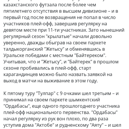
казахстанского футзала после более чем
пятилетнего отсутствия в высшем дивизионе – и в
первый год после возвращения не попал в число
участников плей-офф, завершив регулярку на
девятом месте при 11-ти участниках. Зато нынешний
регулярный сезон "крылатые" начали довольно
уверенно, дважды обыграв на своем паркете
талдыкорганский "Жетысу" и обменявшись в
Уральске победами с местным "Байтереком".
Учитывая, что и "Жетысу", и "Байтерек" в прошлом
сезоне пробивались в плей-офф, старт
карагандинцев можно было назвать заявкой на
выход в матчи на выживание в этом году.
К пятому туру "Тулпар" с 9 очками шел третьим – и
принимал на своем паркете шымкентский
"Ордабасы", еще одного прошлогоднего участника
плей-офф национального первенства. "Ордабасы"
начал регулярку из рук вон плохо, по два раза
уступив дома "Актобе" и рудненскому "Аяту" – и шел