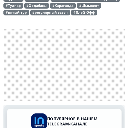
#Тулпар
#Ордабасы
#Караганда
#Шымкент
#пятый тур
#регулярный сезон
#Плей-Офф