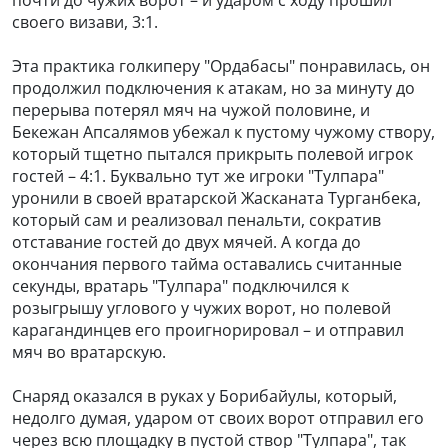
своего визави, 3:1.
Эта практика голкиперу "Ордабасы" понравилась, он
продолжил подключения к атакам, но за минуту до
перерыва потерял мяч на чужой половине, и
Бекежан Апсалямов убежал к пустому чужому створу,
который тщетно пытался прикрыть полевой игрок
гостей – 4:1. Буквально тут же игроки "Тулпара"
уронили в своей вратарской Жасканата Турганбека,
который сам и реализовал пенальти, сократив
отставание гостей до двух мячей. А когда до
окончания первого тайма оставались считанные
секунды, вратарь "Тулпара" подключился к
розыгрышу углового у чужих ворот, но полевой
карагандинцев его проигнорировал – и отправил
мяч во вратарскую.
Снаряд оказался в руках у Борибайулы, который,
недолго думая, ударом от своих ворот отправил его
через всю площадку в пустой створ "Тулпара", так