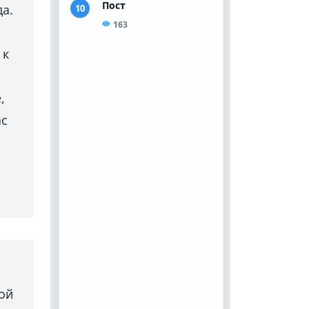
а.
 к
,
ас
ой