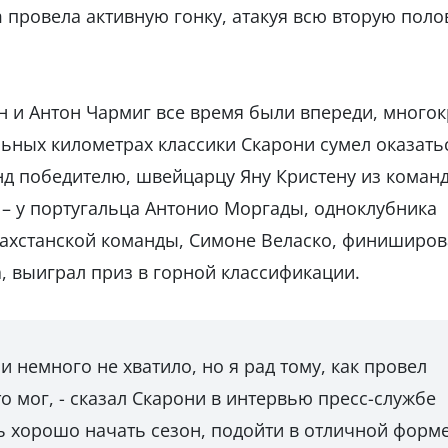
 провела активную гонку, атакуя всю вторую поло
 и Антон Чармиг все время были впереди, много
альных километрах классики Скарони сумел оказать
унд победителю, швейцарцу Яну Кристену из коман
 – у португальца Антонио Моргады, одноклубника
захстанской команды, Симоне Веласко, финиширов
, выиграл приз в горной классификации.
и немного не хватило, но я рад тому, как провел
то мог, - сказал Скарони в интервью пресс-службе
сь хорошо начать сезон, подойти в отличной форме