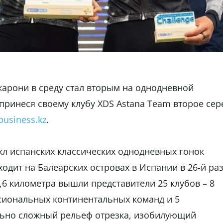
арони в среду стал вторым на однодневной
 принеся своему клубу XDS Astana Team второе се
business.kz
.
кл испанских классических однодневных гонок
одит на Балеарских островах в Испании в 26-й раз
,6 километра вышли представители 25 клубов – 8
сиональных континентальных команд и 5
льно сложный рельеф отрезка, изобилующий