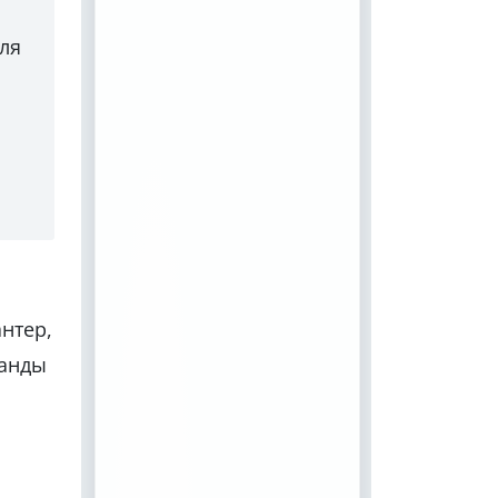
для
антер,
манды