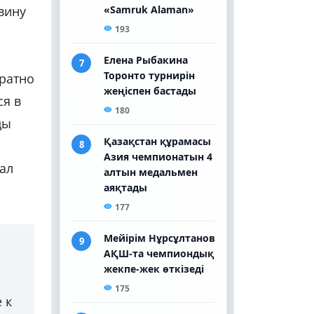
вину
кратно
ся в
ды
ал
 к