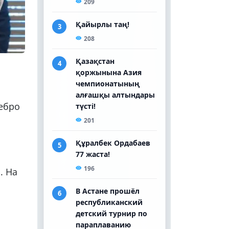
ребро
. На