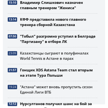
Владимир Слишкович назначен
15:10
главным тренером "Жениса"
КФФ представила нового главного
13:14
тренера сборной Казахстана
"Тобыл" разгромно уступил в Белграде
07:50
"Партизану" в отборе ЛК
Казахстанцы сыграют в полуфиналах
23:09
World Tennis в Астане в парах
Гонщик XDS Astana Team стал вторым
21:57
на этапе Тура Польши
"Астана" может вновь пропустить сезон
19:24
Единой Лиги ВТБ
Нурсултанов получил шанс на бой за
12:12