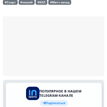
#Спорт
#хоккей
#КХЛ
#Матч звезд