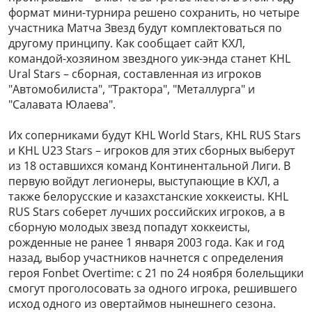
формат мини-турнира решено сохранить, но четыре
участника Матча Звезд будут комплектоваться по
другому принципу. Как сообщает сайт КХЛ,
командой-хозяином звездного уик-энда станет KHL
Ural Stars – сборная, составленная из игроков
"Автомобилиста", "Трактора", "Металлурга" и
"Салавата Юлаева".
Их соперниками будут KHL World Stars, KHL RUS Stars
и KHL U23 Stars – игроков для этих сборных выберут
из 18 оставшихся команд Континентальной Лиги. В
первую войдут легионеры, выступающие в КХЛ, а
также белорусские и казахстанские хоккеисты. KHL
RUS Stars соберет лучших российских игроков, а в
сборную молодых звезд попадут хоккеисты,
рожденные не ранее 1 января 2003 года. Как и год
назад, выбор участников начнется с определения
героя Fonbet Overtime: с 21 по 24 ноября болельщики
смогут проголосовать за одного игрока, решившего
исход одного из овертаймов нынешнего сезона.