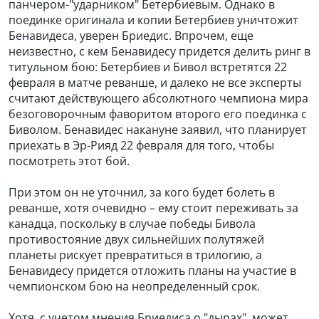
панчером-"ударником" Бетербиевым. Однако в
поединке оригинала и копии Бетербиев уничтожит
Бенавидеса, уверен Бриедис. Впрочем, еще
неизвестно, с кем Бенавидесу придется делить ринг в
титульном бою: Бетербиев и Бивол встретятся 22
февраля в матче реванше, и далеко не все эксперты
считают действующего абсолютного чемпиона мира
безоговорочным фаворитом второго его поединка с
Биволом. Бенавидес накануне заявил, что планирует
приехать в Эр-Рияд 22 февраля для того, чтобы
посмотреть этот бой.
При этом он не уточнил, за кого будет болеть в
реванше, хотя очевидно – ему стоит переживать за
канадца, поскольку в случае победы Бивола
противостояние двух сильнейших полутяжей
планеты рискует превратиться в трилогию, а
Бенавидесу придется отложить планы на участие в
чемпионском бою на неопределенный срок.
Хотя, с учетом мнения Бриедиса о "дырах", может