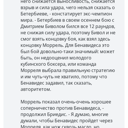
него снижается выносливость, снижается
взрыв и сила удара, чего нельзя сказать о
Бетербиеве, - констатирует экс-чемпион
мира. - Бетербиев в своем осеннем бою с
Дмитрием Биволом бился все 12 раундов,
не снижая силу удара, поэтому Бивол и не
смог взять концовку боя, как взял здесь
концовку Моррель. Для Бенавидеса это
был бой довольно-таки значимый: может
быть, он недооценил молодого
кубинского боксера, или команда
Морреля выбрала правильную стратегию
и им чуть-чуть не хватило, потому что
Бенавидес задавил, так сказать,
авторитетом.
Моррель показал очень-очень хорошее
соперничество против Бенавидеса, -
продолжил Бриедис. - Я думаю, многие
думали, чтобы Бенавидес пройдет через
Морреля, как нож сквозь масло, но