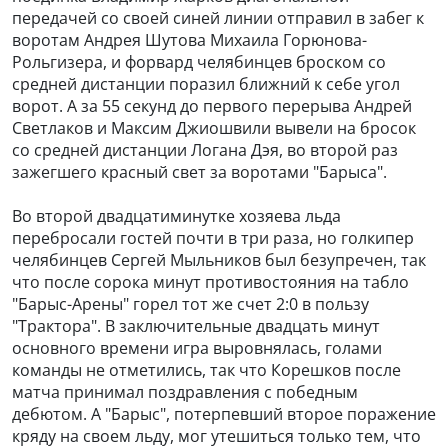
передачей со своей синей линии отправил в забег к
воротам Андрея Шутова Михаила Горюнова-
Рольгизера, и форвард челябинцев броском со
средней дистанции поразил ближний к себе угол
ворот. А за 55 секунд до первого перерыва Андрей
Светлаков и Максим Джиошвили вывели на бросок
со средней дистанции Логана Дэя, во второй раз
зажегшего красный свет за воротами "Барыса".
Во второй двадцатиминутке хозяева льда
перебросали гостей почти в три раза, но голкипер
челябинцев Сергей Мыльников был безупречен, так
что после сорока минут противостояния на табло
"Барыс-Арены" горел тот же счет 2:0 в пользу
"Трактора". В заключительные двадцать минут
основного времени игра выровнялась, голами
команды не отметились, так что Корешков после
матча принимал поздравления с победным
дебютом. А "Барыс", потерпевший второе поражение
кряду на своем льду, мог утешиться только тем, что