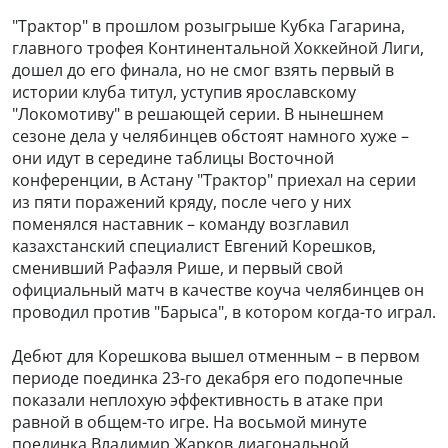
"Трактор" в прошлом розыгрыше Кубка Гагарина,
главного трофея Континентальной Хоккейной Лиги,
дошел до его финала, но не смог взять первый в
истории клуба титул, уступив ярославскому
"Локомотиву" в решающей серии. В нынешнем
сезоне дела у челябинцев обстоят намного хуже –
они идут в середине таблицы Восточной
конференции, в Астану "Трактор" приехал на серии
из пяти поражений кряду, после чего у них
поменялся наставник – команду возглавил
казахстанский специалист Евгений Корешков,
сменивший Рафаэля Рише, и первый свой
официальный матч в качестве коуча челябинцев он
проводил против "Барыса", в котором когда-то играл.
Дебют для Корешкова вышел отменным – в первом
периоде поединка 23-го декабря его подопечные
показали неплохую эффективность в атаке при
равной в общем-то игре. На восьмой минуте
поединка Владимир Жарков диагональной