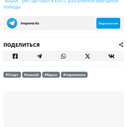
"Барыс" рестартовал в КХЛ с разгромной выездной
победы
Insports.kz
Подписаться
ПОДЕЛИТЬСЯ
#Спорт
#хоккей
#барыс
#поражение