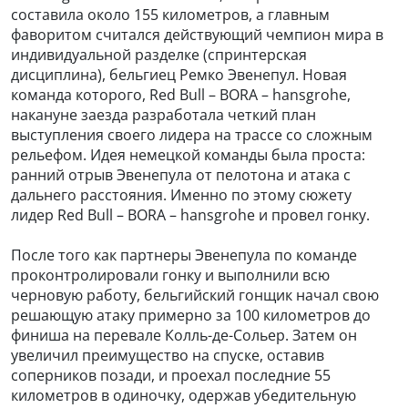
составила около 155 километров, а главным
фаворитом считался действующий чемпион мира в
индивидуальной разделке (спринтерская
дисциплина), бельгиец Ремко Эвенепул. Новая
команда которого, Red Bull – BORA – hansgrohe,
накануне заезда разработала четкий план
выступления своего лидера на трассе со сложным
рельефом. Идея немецкой команды была проста:
ранний отрыв Эвенепула от пелотона и атака с
дальнего расстояния. Именно по этому сюжету
лидер Red Bull – BORA – hansgrohe и провел гонку.
После того как партнеры Эвенепула по команде
проконтролировали гонку и выполнили всю
черновую работу, бельгийский гонщик начал свою
решающую атаку примерно за 100 километров до
финиша на перевале Колль-де-Сольер. Затем он
увеличил преимущество на спуске, оставив
соперников позади, и проехал последние 55
километров в одиночку, одержав убедительную