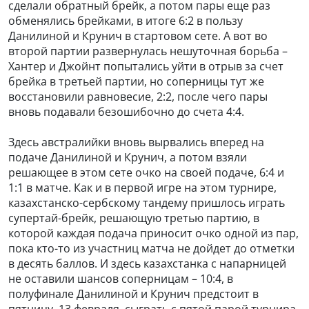
сделали обратный брейк, а потом пары еще раз
обменялись брейками, в итоге 6:2 в пользу
Данилиной и Крунич в стартовом сете. А вот во
второй партии развернулась нешуточная борьба –
Хантер и Джойнт попытались уйти в отрыв за счет
брейка в третьей партии, но соперницы тут же
восстановили равновесие, 2:2, после чего пары
вновь подавали безошибочно до счета 4:4.
Здесь австралийки вновь вырвались вперед на
подаче Данилиной и Крунич, а потом взяли
решающее в этом сете очко на своей подаче, 6:4 и
1:1 в матче. Как и в первой игре на этом турнире,
казахстанско-сербскому тандему пришлось играть
супертай-брейк, решающую третью партию, в
которой каждая подача приносит очко одной из пар,
пока кто-то из участниц матча не дойдет до отметки
в десять баллов. И здесь казахстанка с напарницей
не оставили шансов соперницам – 10:4, в
полуфинале Данилиной и Крунич предстоит в
пятницу, 13 февраля, сыграть с пятой парой турнира,