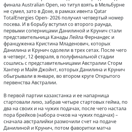
финала Australian Open, но титул взять в Мельбурне
не сумел, зато в Дохе, в рамках ивента Qatar
TotalEnergies Open- 2026 получил четвертый номер
посева. И в борьбу вступил со второго раунда,
первыми соперницами Данилиной и Крунич стали
представительница Канады Лейла Фернандес и
француженка Кристина Младенович, которых
Данилина и Крунич одолели в трех сетах. После чего
в четверг, 12 февраля, в полуфинальной стадии
сошлись с представительницами Австралии Сторм
Хантер и Майя Джойнт, которых Данилина и Крунич
обыгрывали в январе, во втором круге Открытого
первенства Австралии.
В первой партии казахстанка и ее напарница
стартовали лихо, забрав четыре стартовых гейма, по
два на своих и на чужих подачах, после чего настала
пора брейков (набора очков на чужих подачах) –
сначала австралийки размочили счет на подаче
Данилиной и Крунич, потом фаворитки матча