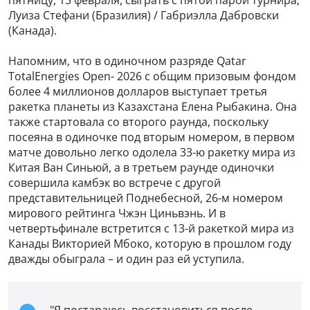
Луиза Стефани (Бразилия) / Габриэлла Дабровски
(Канада).
Напомним, что в одиночном разряде Qatar
TotalEnergies Open- 2026 с общим призовым фондом
более 4 миллионов долларов выступает третья
ракетка планеты из Казахстана Елена Рыбакина. Она
также стартовала со второго раунда, поскольку
посеяна в одиночке под вторым номером, в первом
матче довольно легко одолела 33-ю ракетку мира из
Китая Ван Синьюй, а в третьем раунде одиночки
совершила камбэк во встрече с другой
представительницей Поднебесной, 26-м номером
мирового рейтинга Чжэн Циньвэнь. И в
четвертьфинале встретится с 13-й ракеткой мира из
Канады Викторией Мбоко, которую в прошлом году
дважды обыграла – и один раз ей уступила.
"Я постараюсь восстановиться после