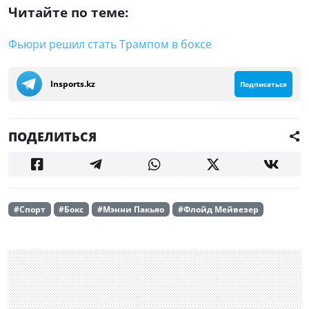
Читайте по теме:
Фьюри решил стать Трампом в боксе
Insports.kz
Подписаться
ПОДЕЛИТЬСЯ
#Спорт
#Бокс
#Мэнни Пакьяо
#Флойд Мейвезер