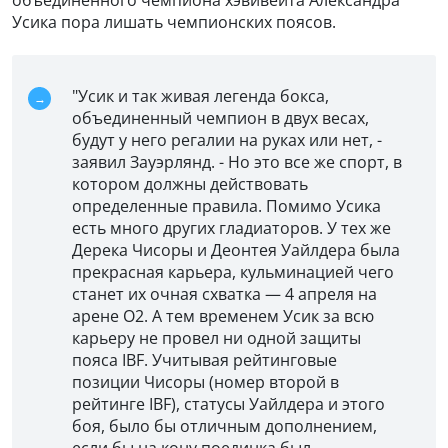
Усика пора лишать чемпионских поясов.
"Усик и так живая легенда бокса,
объединенный чемпион в двух весах,
будут у него регалии на руках или нет, -
заявил Зауэрлянд. - Но это все же спорт, в
котором должны действовать
определенные правила. Помимо Усика
есть много других гладиаторов. У тех же
Дерека Чисоры и Деонтея Уайлдера была
прекрасная карьера, кульминацией чего
станет их очная схватка — 4 апреля на
арене О2. А тем временем Усик за всю
карьеру не провел ни одной защиты
пояса IBF. Учитывая рейтинговые
позиции Чисоры (номер второй в
рейтинге IBF), статусы Уайлдера и этого
боя, было бы отличным дополнением,
если бы на кону поединка был