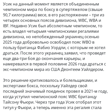
Усик на данный момент является объединенным
чемпионом мира по боксу в супертяжелом (свыше
90,7 килограмма) весе, в его распоряжении – три из
четырех основных поясов дивизиона, WBC, WBA и
IBF. Недавно Усик был абсолютным чемпионом, то
есть владел четырьмя чемпионскими регалиями
дивизиона, но непобежденный украинец осенью
2025 года добровольно освободил пояс WBO в
пользу британца Фабио Уордли, с которым не хотел
драться. После этого украинец заявил, что проведет
еще два-три боя до окончания карьеры, и
намеревался в первой половине 2026 года драться с
экс-чемпионом мира из США Деонтеем Уайлдером.
Это решение критиковалось и болельщиками, и
экспертами бокса, поскольку Уайлдер свой
последний значимый поединок провел в 2021-м году,
когда уступил чемпионский пояс WBC британцу
Тайсону Фьюри. Через три года Усик отобрал этот
титул у Фьюри, а теперь именно эта регалия стала