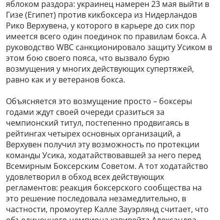
яблоком раздора: украинец намерен 23 мая выйти в
Гизе (Египет) против кикбоксера из Нидерландов
Рико Верхувена, у которого в карьере до сих пор
имеется всего один поединок по правилам бокса. А
руководство WBC санкционировало защиту Усиком в
этом бою своего пояса, что вызвало бурю
возмущения у многих действующих супертяжей,
равно как и у ветеранов бокса.
Объясняется это возмущение просто – боксеры
годами ждут своей очереди сразиться за
чемпионский титул, постепенно продвигаясь в
рейтингах четырех основных организаций, а
Верхувен получил эту возможность по протекции
команды Усика, ходатайствовавшей за него перед
Всемирным Боксерским Советом. А тот ходатайство
удовлетворил в обход всех действующих
регламентов: реакция боксерского сообщества на
это решение последовала незамедлительно, в
частности, промоутер Калле Зауэрлянд считает, что
объединенного чемпиона хэвивейта Александра