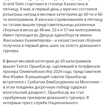
Grand Slam стартовал в столице Казахстана в
пятницу, 8 мая, в первый день у мужчин состоялся
розыгрыш наград в весовых категориях до 60-ти и 66-
ти килограммов. В женских соревнованиях в пятницу
на татами вышли представительницы различных
сборных в весах до 48-ми, 52-х и 57-ми килограммов.
Ивент проходил во Дворце единоборств имени
Жаксылыка Ушкемпирова – и казахстанская сборная
получила в первый день шанс на золото домашнего
турнира.
В финал весовой категории до 60 килограммов
вышел Талгат Орынбасар, одолевший в полуфинале
призера Олимпийских Игр 2024 года, представителя
Яна Юнвея. В решающей схватке Орынбасар
встретился с Сухбатом Бямбасуреном из Монголии –
в этом поединке досрочную победу одержал
монгольский дзюдоист, Орынбасар же стал
серебряным призером домашнего турнира. В
интервью пресс-службе Национального