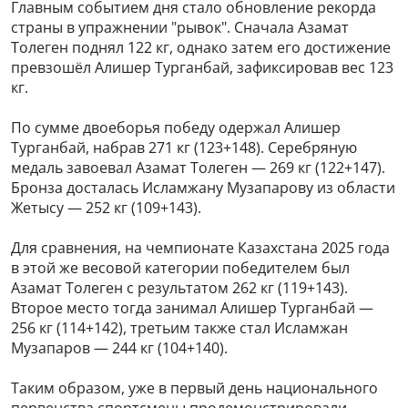
Главным событием дня стало обновление рекорда
страны в упражнении "рывок". Сначала Азамат
Толеген поднял 122 кг, однако затем его достижение
превзошёл Алишер Турганбай, зафиксировав вес 123
кг.
По сумме двоеборья победу одержал Алишер
Турганбай, набрав 271 кг (123+148). Серебряную
медаль завоевал Азамат Толеген — 269 кг (122+147).
Бронза досталась Исламжану Музапарову из области
Жетысу — 252 кг (109+143).
Для сравнения, на чемпионате Казахстана 2025 года
в этой же весовой категории победителем был
Азамат Толеген с результатом 262 кг (119+143).
Второе место тогда занимал Алишер Турганбай —
256 кг (114+142), третьим также стал Исламжан
Музапаров — 244 кг (104+140).
Таким образом, уже в первый день национального
первенства спортсмены продемонстрировали