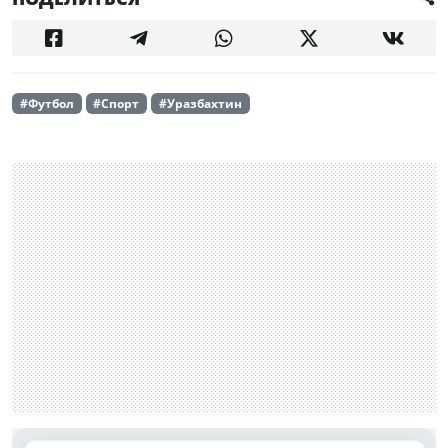
#Футбол
#Спорт
#Уразбахтин