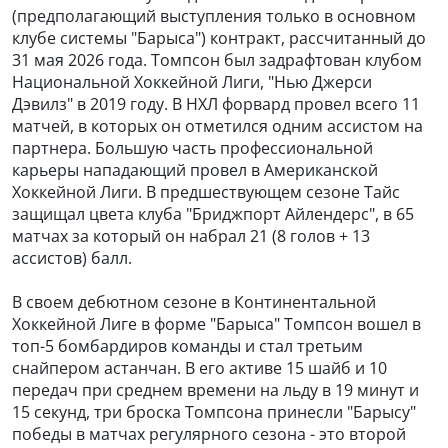
(предполагающий выступления только в основном
клубе системы "Барыса") контракт, рассчитанный до
31 мая 2026 года. Томпсон был задрафтован клубом
Национальной Хоккейной Лиги, "Нью Джерси
Дэвилз" в 2019 году. В НХЛ форвард провел всего 11
матчей, в которых он отметился одним ассистом на
партнера. Большую часть профессиональной
карьеры нападающий провел в Американской
Хоккейной Лиги. В предшествующем сезоне Тайс
защищал цвета клуба "Бриджпорт Айлендерс", в 65
матчах за который он набрал 21 (8 голов + 13
ассистов) балл.
В своем дебютном сезоне в Континентальной
Хоккейной Лиге в форме "Барыса" Томпсон вошел в
топ-5 бомбардиров команды и стал третьим
снайпером астанчан. В его активе 15 шайб и 10
передач при среднем времени на льду в 19 минут и
15 секунд, три броска Томпсона принесли "Барысу"
победы в матчах регулярного сезона - это второй