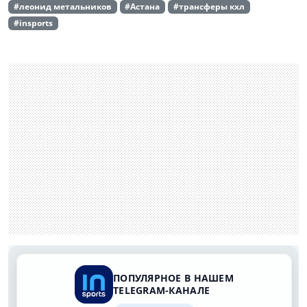
#леонид метальников
#Астана
#трансферы кхл
#insports