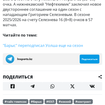
очка. А нижнекамский "Нефтехимик" заключил новое
двустороннее соглашение на один сезон с
нападающим Григорием Селезневым. В сезоне
2025/2026 на счету Селезнева 16 (8+8) очков в 57
матчах.
Читайте по теме:
"Барыс" переподписал Уолша еще на сезон
Insports.kz
Подписаться
ПОДЕЛИТЬСЯ
#тайс томпсон
#барыс
#КХЛ
#хоккей
#контракт