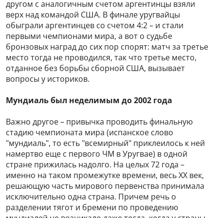
другом с аналогичным счетом аргентинцы взяли
верх над командой США. В финале уругвайцы
обыграли аргентинцев со счетом 4:2 – и стали
первыми чемпионами мира, а вот о судьбе
бронзовых наград до сих пор спорят: матч за третье
место тогда не проводился, так что третье место,
отданное без борьбы сборной США, вызывает
вопросы у историков.
Мундиаль был неделимым до 2002 года
Важно другое – привычка проводить финальную
стадию чемпионата мира (испанское слово
"мундиаль", то есть "всемирный" приклеилось к ней
намертво еще с первого ЧМ в Уругвае) в одной
стране прижилась надолго. На целых 72 года –
именно на таком промежутке времени, весь XX век,
решающую часть мирового первенства принимала
исключительно одна страна. Причем речь о
разделении тягот и бремени по проведению
мундиалей не возникало даже тогда, когда у страны-