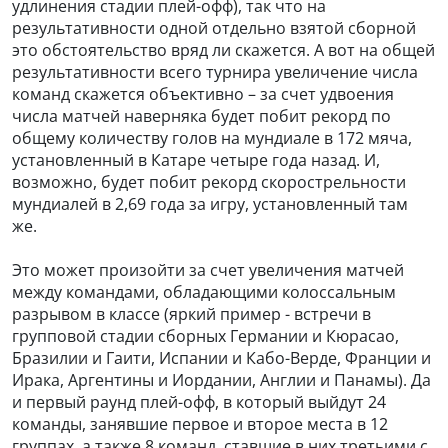
удлинения стадии плей-офф), так что на
результативности одной отдельно взятой сборной
это обстоятельство вряд ли скажется. А вот на общей
результативности всего турнира увеличение числа
команд скажется объективно – за счет удвоения
числа матчей наверняка будет побит рекорд по
общему количеству голов на мундиале в 172 мяча,
установленный в Катаре четыре года назад. И,
возможно, будет побит рекорд скорострельности
мундиалей в 2,69 года за игру, установленный там
же.
Это может произойти за счет увеличения матчей
между командами, обладающими колоссальным
разрывом в классе (яркий пример - встречи в
групповой стадии сборных Германии и Кюрасао,
Бразилии и Гаити, Испании и Кабо-Верде, Франции и
Ирака, Аргентины и Иордании, Англии и Панамы). Да
и первый раунд плей-офф, в который выйдут 24
команды, занявшие первое и второе места в 12
группах, а также 8 команд, ставшие в них третьими с