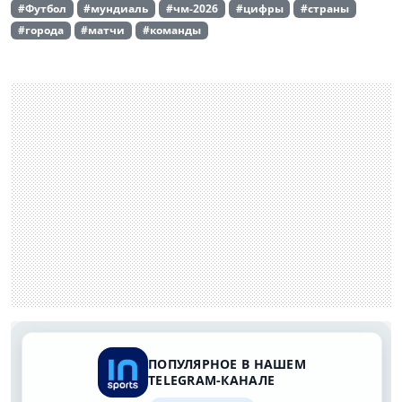
#Футбол
#мундиаль
#чм-2026
#цифры
#страны
#города
#матчи
#команды