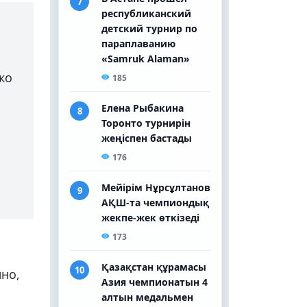
ко
нно,