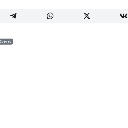
брегас