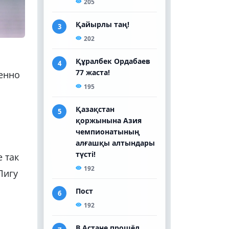
енно
 так
Лигу