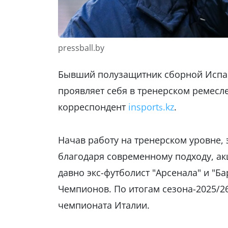
pressball.by
Бывший полузащитник сборной Испан
проявляет себя в тренерском ремесл
корреспондент
insport
.kz
.
s
Начав работу на тренерском уровне, 
благодаря современному подходу, акц
давно экс-футболист "Арсенала" и "Б
Чемпионов. По итогам сезона-2025/26
чемпионата Италии.