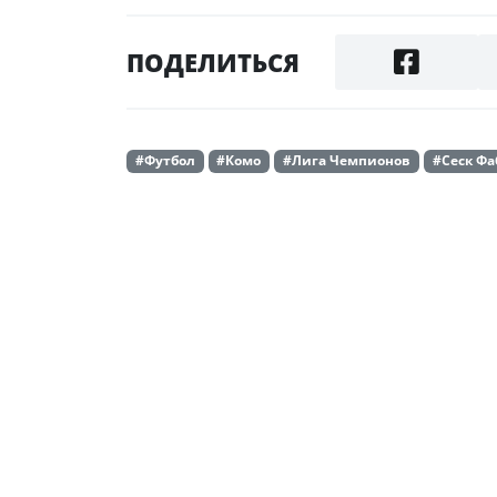
ПОДЕЛИТЬСЯ
#Футбол
#Комо
#Лига Чемпионов
#Сеск Фа