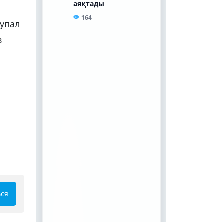
тупал
в
ься