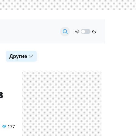
Другие
в
177