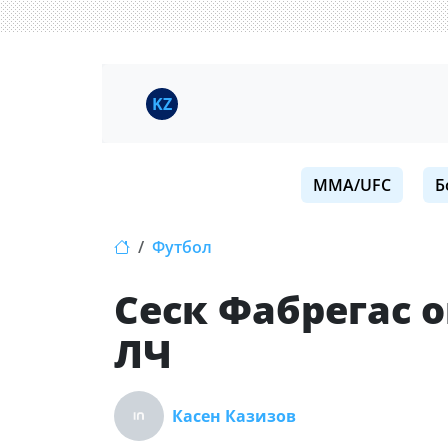
KZ
MMA/UFC
Б
Футбол
Сеск Фабрегас 
ЛЧ
Касен Казизов