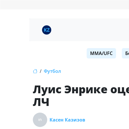
KZ
MMA/UFC
Б
Футбол
Луис Энрике оц
ЛЧ
Касен Казизов