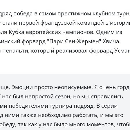
одряд победа в самом престижном клубном тур
 стали первой французской командой в истори
еля Кубка европейских чемпионов. Одним из
узинский форвард "Пари Сен-Жермен" Хвича
л пенальти, который реализовал форвард Усма
юще. Эмоции просто неописуемые. Я очень горд
 нас был непростой сезон, но мы справились.
ми победителями турнира подряд. В серии
д ними также необходимо работать, и мы это
обеду, так как у нас было много моментов, что