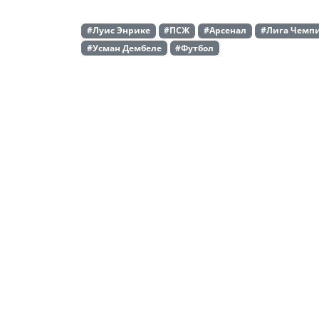
#Луис Энрике
#ПСЖ
#Арсенал
#Лига Чемп
#Усман Дембеле
#Футбол