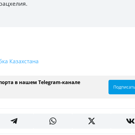
арацхелия.
бка Казахстана
порта в нашем Telegram-канале
Подписат