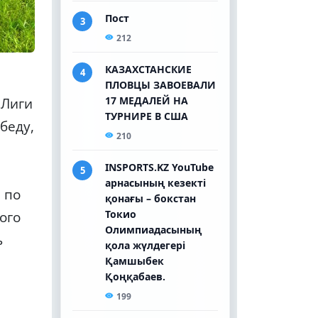
 Лиги
беду,
 по
ого
ь