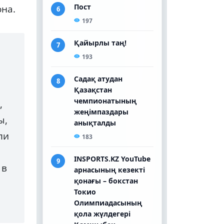
она.
,
ы,
ли
 в