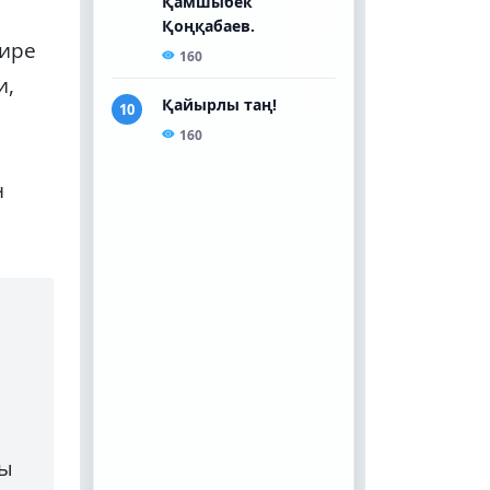
нире
и,
н
бы