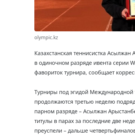
olympic.kz
Казахстанская теннисистка Асылжан 
в одиночном разряде ивента серии W
фавориток турнира, сообщает корре
Турниры под эгидой Международной т
продолжаются третью неделю подряд,
парном разряде – Асылжан Арыстанб
титулы в парах за последние две неде
преуспели – дальше четвертьфиналов 