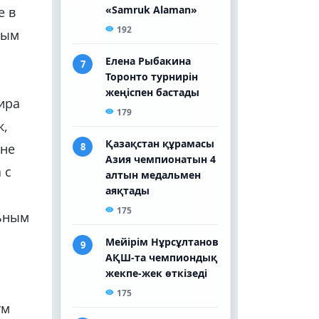
е в
ным
ира
к,
 не
 с
льным
ум