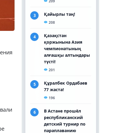
ления
ывали
ре