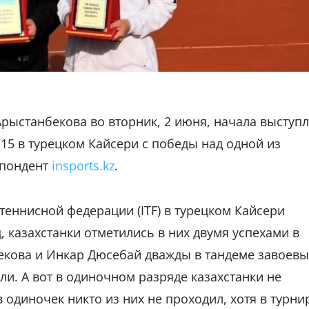
Арыстанбекова во вторник, 2 июня, начала выступ
15 в турецком Кайсери с победы над одной из
спондент
insports.kz
.
еннисной федерации (ITF) в турецком Кайсери
 казахстанки отметились в них двумя успехами в
екова и Инкар Дюсебай дважды в тандеме завоев
ли. А вот в одиночном разряде казахстанки не
одиночек никто из них не проходил, хотя в турни