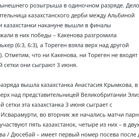
 нынешнего розыгрыша в одиночном разряде. Дело
дительница казахстанского дерби между Альбиной
ти казахстанки накануне вышли в финалы
жали в них победы – Какенова разгромила
ер (6:3, 6:3), а Тореген взяла верх над другой
). Отметим, что ни Какенова, ни Тореген не входят
й сетки они сыграют 3 июня.
разряда вышла казахстанка Анастасия Крымкова, в
ерх над представительницей Великобритании Эли
ой сетки эта казахстанка 3 июня сыграет с
Исварамурти, во вторник же начались матчи парн
участвуют пять казахстанок, четыре из них – в дву
ва / Дюсебай – имеет первый номер посева после 