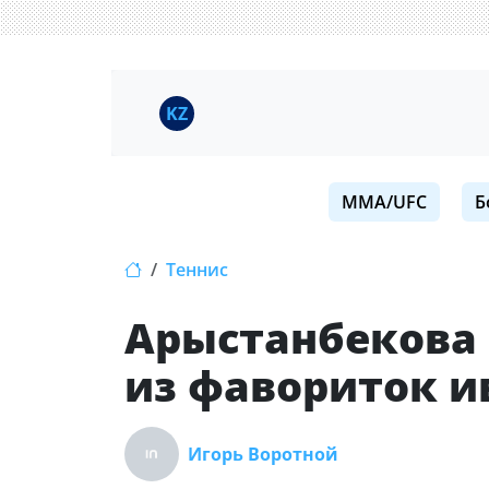
KZ
MMA/UFC
Б
Теннис
Арыстанбекова 
из фавориток ив
Игорь Воротной