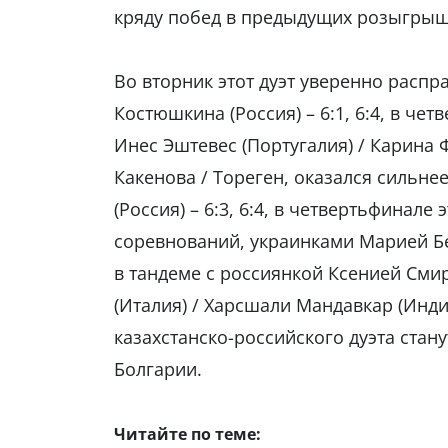
кряду побед в предыдущих розыгрыш
Во вторник этот дуэт уверенно распра
Костюшкина (Россия) – 6:1, 6:4, в ч
Инес Эштевес (Португалия) / Карина Ф
Какенова / Тореген, оказался сильн
(Россия) – 6:3, 6:4, в четвертьфинал
соревнований, украинками Марией Б
в тандеме с россиянкой Ксенией Сми
(Италия) / Харсшали Мандавкар (Индия
казахстанско-российского дуэта стан
Болгарии.
Читайте по теме: