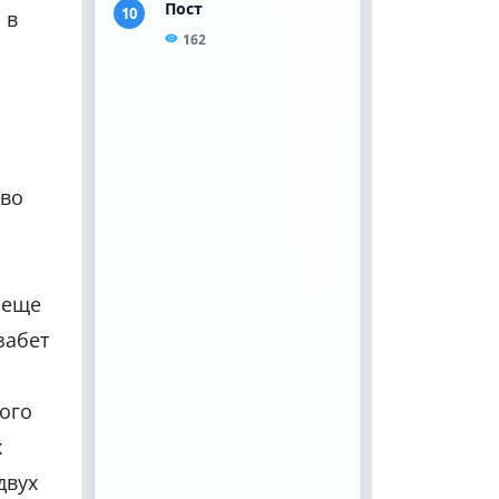
 в
 во
 еще
забет
ого
х
двух