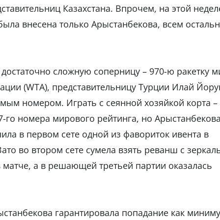
ставительниц Казахстана. Впрочем, на этой недел
была внесена только Арыстанбекова, всем осталь
 достаточно сложную соперницу – 970-ю ракетку м
ации (WTA), представительницу Турции Илай Йору
ьмым номером. Играть с сеянной хозяйкой корта –
7-го номера мирового рейтинга, но Арыстанбекова
пила в первом сете одной из фавориток ивента в
Зато во втором сете сумела взять реванш с зерка
в матче, а в решающей третьей партии оказалась
рыстанбекова гарантировала попадание как миним