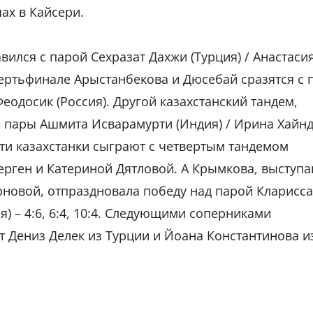
ах в Кайсери.
вился с парой Сехразат Дахжи (Турция) / Анастаси
етвертьфинале Арыстанбекова и Дюсебай сразятся с 
еодосик (Россия). Другой казахстанский тандем,
ее пары Ашмита Исварамурти (Индия) / Ирина Хайн
е эти казахстанки сыграют с четвертым тандемом
ерген и Катериной Дятловой. А Крымкова, выступ
рновой, отпраздновала победу над парой Кларисса
) – 4:6, 6:4, 10:4. Следующими соперниками
ут Дениз Делек из Турции и Йоана Константинова и