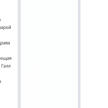
я
парой
драва
ающая
 Галл
з