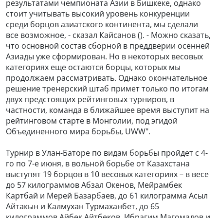
результатами чемпионата Азии в Бишкеке, однако
стоит учитывать высокий уровень конкуренции
среди борцов азиатского континента, мы сделали
все возможное, - сказал Кайсанов (). - Можно сказать,
что основной состав сборной в преддверии осенней
Азиады уже сформирован. Но в некоторых весовых
категориях еще остаются борцы, которых мы
продолжаем рассматривать. Однако окончательное
решение тренерский штаб примет только по итогам
двух предстоящих рейтинговых турниров, в
частности, команда в ближайшее время выступит на
рейтинговом старте в Монголии, под эгидой
Объединенного мира борьбы, UWW".
Турнир в Улан-Баторе по видам борьбы пройдет с 4-
го по 7-е июня, в вольной борьбе от Казахстана
выступят 19 борцов в 10 весовых категориях – в весе
до 57 килограммов Абзал Окенов, Мейрамбек
Картбай и Мерей Базарбаев, до 61 килограмма Асыл
Айтакын и Калмухан Турмаханбет, до 65
килограммов Айбек Айтбеков, Ибрагим Магомадов и